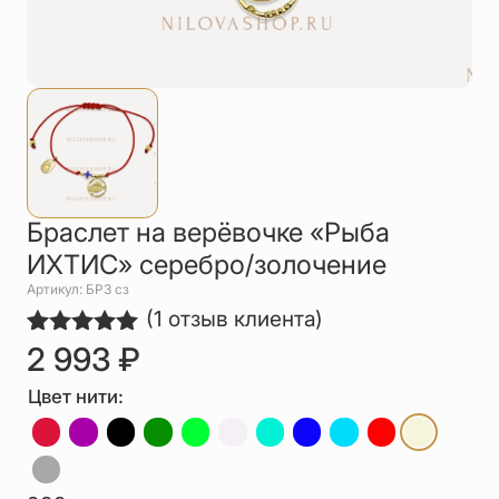
Упаковка
Цепи
Чётки
Шнурки на
шею
Другое
Браслет на верёвочке «Рыба
ИХТИС» серебро/золочение
Артикул: БР3 сз
(
1
отзыв клиента)
2 993
₽
Рейтинг
1
5.00
из 5
на основе
Цвет нити:
опроса
пользователя