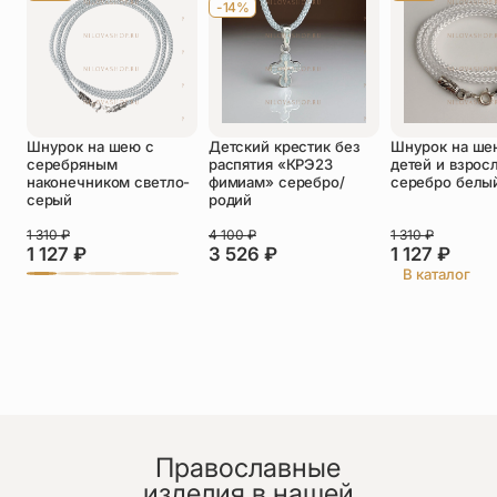
-14%
Оставить отзыв
Шнурок на шею с
Детский крестик без
Шнурок на ше
Подтверждаю свое согласие с
серебряным
распятия «КРЭ23
детей и взрос
политикой конфиденциальности
и даю
наконечником светло-
фимиам» серебро/
серебро белы
согласие на обработку персональных
серый
родий
данных
1 310
₽
4 100
₽
1 310
₽
Татьяна Н.
1 127
₽
3 526
₽
1 127
₽
30.06.2026
В каталог
Очень красивый браслет!
Православные
изделия в нашей