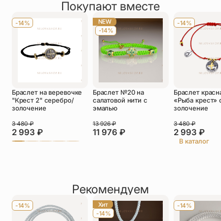
Покупают вместе
Оставить отзыв
Имя
*
NEW
-14%
-14%
-14%
Телефон
*
Отзыв
*
Браслет на веревочке
Браслет №20 на
Браслет красн
"Крест 2" серебро/
салатовой нити с
«Рыба крест» 
золочение
эмалью
золочение
3 480
₽
13 926
₽
3 480
₽
2 993
₽
11 976
₽
2 993
₽
Прикрепить фото
В каталог
До 5 фото, JPG/PNG/WEBP, не более 5 МБ каждое
Рекомендуем
Хит
-14%
-14%
-14%