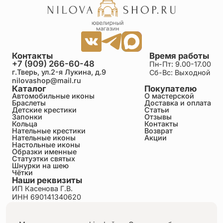
Контакты
Время работы
+7 (909) 266-60-48
Пн-Пт: 9.00-17.00
г.Тверь, ул.2-я Лукина, д.9
Сб-Вс: Выходной
nilovashop@mail.ru
Каталог
Покупателю
Автомобильные иконы
О мастерской
Браслеты
Доставка и оплата
Детские крестики
Статьи
Запонки
Отзывы
Кольца
Контакты
Нательные крестики
Возврат
Нательные иконы
Акции
Настольные иконы
Образки именные
Статуэтки святых
Шнурки на шею
Чётки
Наши реквизиты
ИП Касенова Г.В.
ИНН 690141340620
ОГРНИП 318695200011351
Политика конфиденциальности
Пользовательское соглашение