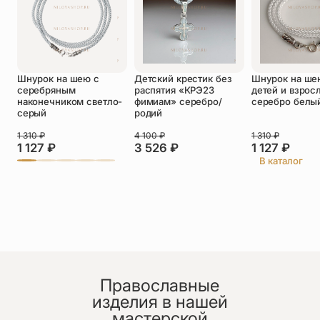
Оставить отзыв
Шнурок на шею с
Детский крестик без
Шнурок на ше
Подтверждаю свое согласие с
серебряным
распятия «КРЭ23
детей и взрос
политикой конфиденциальности
и даю
наконечником светло-
фимиам» серебро/
серебро белы
согласие на обработку персональных
серый
родий
данных
Пока нет отзывов. Будьте первым!
1 310
₽
4 100
₽
1 310
₽
1 127
₽
3 526
₽
1 127
₽
В каталог
Православные
изделия в нашей
мастерской