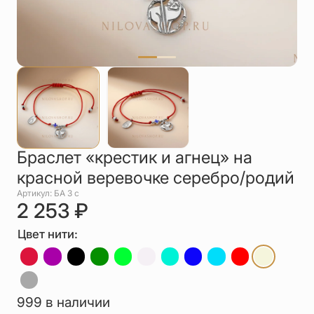
Упаковка
Цепи
Чётки
Шнурки на
шею
Другое
Браслет «крестик и агнец» на
красной веревочке серебро/родий
Артикул: БА 3 с
2 253
₽
Цвет нити:
999 в наличии