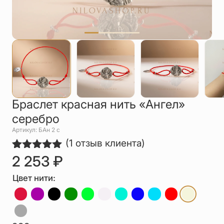
Упаковка
Цепи
Чётки
Шнурки на
шею
Другое
Браслет красная нить «Ангел»
серебро
Артикул: БАн 2 с
(
1
отзыв клиента)
2 253
₽
Рейтинг
1
5.00
из 5
на основе
Цвет нити:
опроса
пользователя