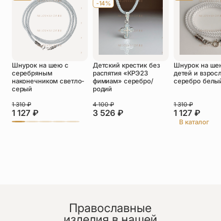
-14%
Оставить отзыв
Шнурок на шею с
Детский крестик без
Шнурок на ше
Подтверждаю свое согласие с
серебряным
распятия «КРЭ23
детей и взрос
политикой конфиденциальности
и даю
наконечником светло-
фимиам» серебро/
серебро белы
согласие на обработку персональных
серый
родий
данных
1 310
₽
4 100
₽
1 310
₽
Nana
1 127
₽
3 526
₽
1 127
₽
30.06.2026
В каталог
Очен очен тонкие и нежние работи ....мне очен
силно нравитса
Православные
изделия в нашей