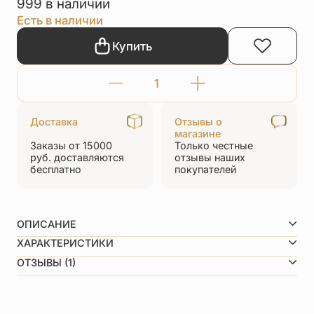
999 в наличии
Есть в наличии
Купить
Количество
товара
Доставка
Отзывы о
Браслет
магазине
Заказы от 15000
Только честные
красная
руб.
доставляются
отзывы
наших
нить
бесплатно
покупателей
«Ангел»
серебро
ОПИСАНИЕ
Превосходная работа наших мастеров! Объёмный
ХАРАКТЕРИСТИКИ
ангел, которым хочется любоваться долго.
Бежевый, Белый, Бирюзовый, Голубой, Зеленый,
ОТЗЫВЫ (1)
Техника миниатюрного рельефа
Цвет
Красный, Малиновый, Салатовый, Серый, Синий,
нити
Фиолетовый, Черный
5,0
Диаметр ангела
13мм
Рейтинг товара
Вид металла
Серебро 925 пробы
1 отзыв