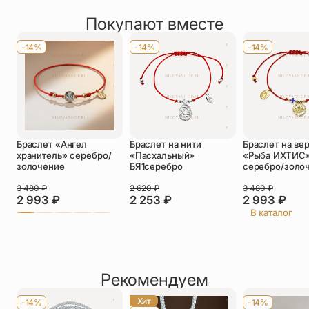
Покупают вместе
Оставить отзыв
Имя
*
-14%
-14%
-14%
Телефон
*
Отзыв
*
Браслет «Ангел
Браслет на нити
Браслет на ве
хранитель» серебро/
«Пасхальный»
«Рыба ИХТИС
золочение
БЯ1серебро
серебро/золо
3 480
₽
2 620
₽
3 480
₽
2 993
₽
2 253
₽
2 993
₽
Прикрепить фото
В каталог
До 5 фото, JPG/PNG/WEBP, не более 5 МБ каждое
Рекомендуем
Хит
-14%
-14%