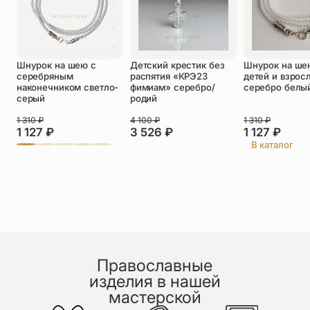
Оставить отзыв
Шнурок на шею с
Детский крестик без
Шнурок на ше
Подтверждаю свое согласие с
серебряным
распятия «КРЭ23
детей и взрос
политикой конфиденциальности
и даю
наконечником светло-
фимиам» серебро/
серебро белы
согласие на обработку персональных
серый
родий
данных
Пока нет отзывов. Будьте первым!
1 310
₽
4 100
₽
1 310
₽
1 127
₽
3 526
₽
1 127
₽
В каталог
Православные
изделия в нашей
мастерской