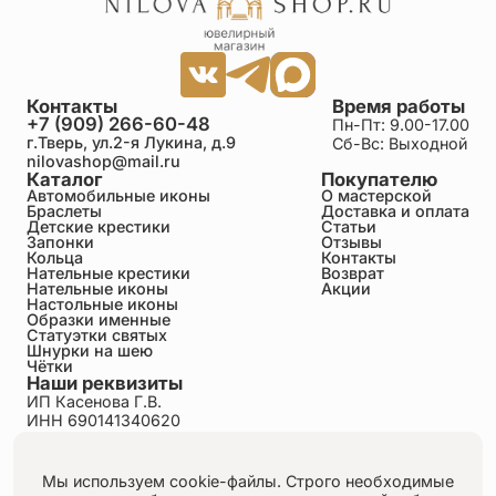
Контакты
Время работы
+7 (909) 266-60-48
Пн-Пт: 9.00-17.00
г.Тверь, ул.2-я Лукина, д.9
Сб-Вс: Выходной
nilovashop@mail.ru
Каталог
Покупателю
Автомобильные иконы
О мастерской
Браслеты
Доставка и оплата
Детские крестики
Статьи
Запонки
Отзывы
Кольца
Контакты
Нательные крестики
Возврат
Нательные иконы
Акции
Настольные иконы
Образки именные
Статуэтки святых
Шнурки на шею
Чётки
Наши реквизиты
ИП Касенова Г.В.
ИНН 690141340620
ОГРНИП 318695200011351
Политика конфиденциальности
Пользовательское соглашение
Мы используем cookie-файлы. Строго необходимые
Публичная оферта