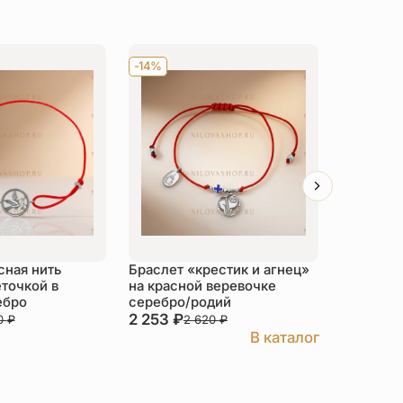
-14%
-14%
сная нить
Браслет «крестик и агнец»
Браслет 
еточкой в
на красной веревочке
«Голубка
ебро
серебро/родий
2 253
₽
2 253
₽
0
₽
2 620
₽
В каталог