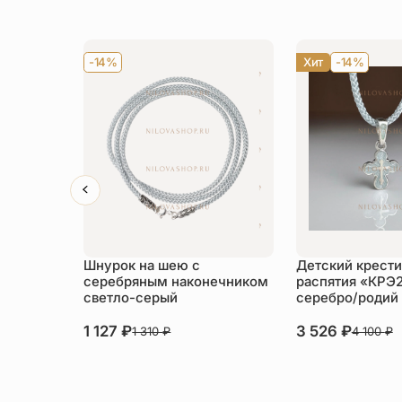
-14%
Хит
-14%
Шнурок на шею с
Детский крести
серебряным наконечником
распятия «КРЭ
светло-серый
серебро/родий
1 127
₽
3 526
₽
1 310
₽
4 100
₽