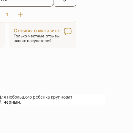
Количество
товара
Отзывы о магазине
Браслет
Только честные отзывы
на
наших покупателей
нити
«Крест
с
ангелами»
серебро
Для небольшого ребенка крупноват.
й, черный.