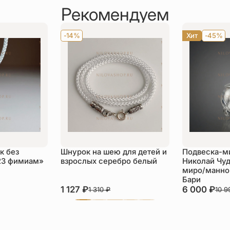
Рекомендуем
-14%
Хит
-45%
к без
Шнурок на шею для детей и
Подвеска-м
23 фимиам»
взрослых серебро белый
Николай Чуд
миро/манной
Бари
1 127
₽
6 000
₽
1 310
₽
10 