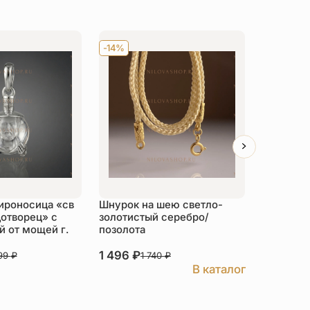
-14%
Хит
-14
ироносица «св
Шнурок на шею светло-
Детский 
отворец» с
золотистый серебро/
распяти
 от мощей г.
позолота
серебро
1 496
₽
3 526
₽
999
₽
1 740
₽
В каталог