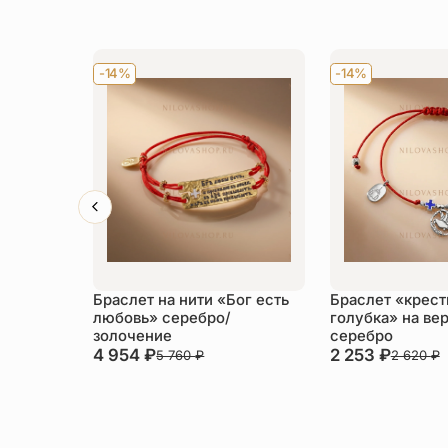
-14%
-14%
Браслет на нити «Бог есть
Браслет «крест
любовь» серебро/
голубка» на ве
золочение
серебро
4 954
₽
2 253
₽
5 760
₽
2 620
₽