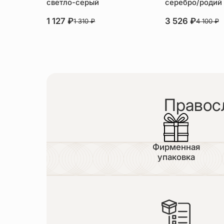
светло-серый
серебро/родий
1 127
₽
3 526
₽
1 310
₽
4 100
₽
Правос
Фирменная
упаковка