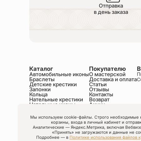
Отправка
в день заказа
Каталог
Покупателю
В
Автомобильные иконы
О мастерской
П
Браслеты
Доставка и оплата
С
Детские крестики
Статьи
Запонки
Отзывы
Кольца
Контакты
Нательные крестики
Возврат
Нательные иконы
Акции
Настольные иконы
Образки именные
Мы используем cookie-файлы. Строго необходимые 
Статуэтки святых
корзины, входа в личный кабинет и отправ
Шнурки на шею
Аналитические — Яндекс.Метрика, включая Вебвиз
Чётки
«Принять» не загружаются и данные не со
Подробнее — в
Политике использования файлов к