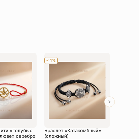
-14%
-14%
нити «Голубь с
Браслет «Катакомбный»
Браслет
клюве» серебро
(сложный)
покаяния