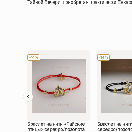
Тайной Вечери, приобретая практически Евхар
-14%
-14%
Браслет на нити «Райские
Браслет на нит
птицы» серебро/позолота
серебро/позол