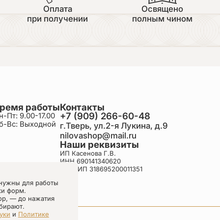
Оплата
Освящено
при получении
полным чином
ремя работы
Контакты
+7 (909) 266-60-48
н-Пт: 9.00-17.00
б-Вс: Выходной
г.Тверь, ул.2-я Лукина, д.9
nilovashop@mail.ru
Наши реквизиты
ИП Касенова Г.В.
ИНН 690141340620
ОГРНИП 318695200011351
нужны для работы
ки форм.
ор, — до нажатия
бирают.
уки
и
Политике