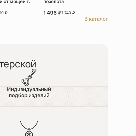
 от мощей г.
позолота
серебро
1 496
₽
3 526
₽
999
₽
1 740
₽
В каталог
терской
Индивидуальный
подбор изделий