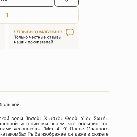
Количество
товара
Отзывы о магазине
Браслет
Только честные отзывы
«Рыба
наших покупателей
с
крестом»
на
верёвочке
с
позолотой
 большой.
нской веры. Ἰησοὺς Χριστὸς Θεoὺ ῾Υιὸς Σωτήρ
ященной истории мы знаем, что большинство
цами человеков». (Мф. 4:19) После Славного
х катакомбах Рыба изображается даже в сюжете