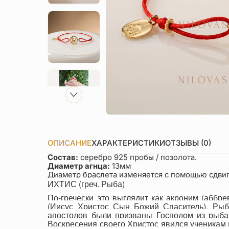
ОПИСАНИЕ
ХАРАКТЕРИСТИКИ
ОТЗЫВЫ (0)
Состав:
серебро 925 пробы / позолота.
Диаметр
агнца:
13мм
Диаметр браслета изменяется с помощью сдвиг
ИХТИС (греч. Рыба)
По-гречески это выглядит как акроним (аббр
(Иисус Христос Сын Божий Спаситель). Рыб
апостолов были призваны Господом из рыбак
Воскресения своего Христос явился ученикам 