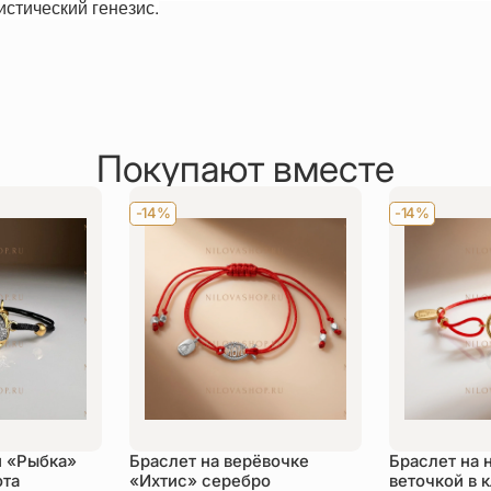
истический генезис.
Покупают вместе
-14%
-14%
и «Рыбка»
Браслет на верёвочке
Браслет на 
ота
«Ихтис» серебро
веточкой в 