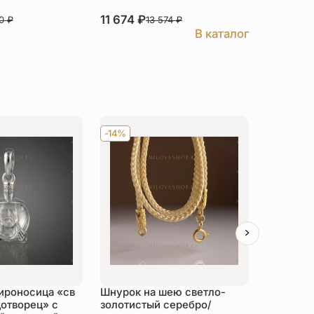
11 674
₽
12 071
₽
80
₽
13 574
₽
В каталог
-14%
Хит
-14
ироносица «св
Шнурок на шею светло-
Детский 
отворец» с
золотистый серебро/
распяти