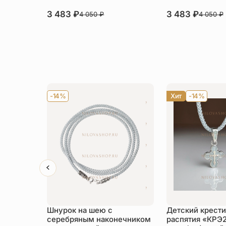
3 483
₽
3 483
₽
4 050
₽
4 050
₽
-14%
Хит
-14%
Шнурок на шею с
Детский крести
серебряным наконечником
распятия «КРЭ