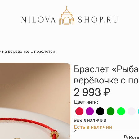
Акции
» на верёвочке с позолотой
Отзывы
Статьи
Браслет «Рыба
верёвочке с п
2 993
₽
Цвет нити:
999 в наличии
Есть в наличии
Куп