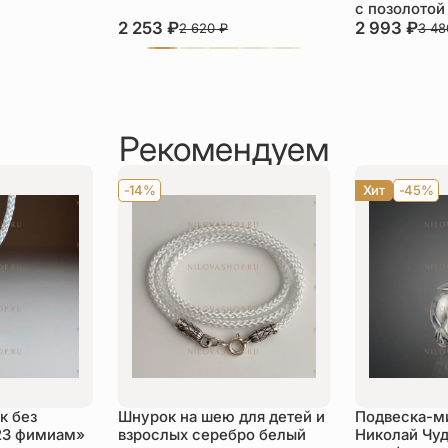
с позолотой
2 253
₽
2 993
₽
2 620
₽
3 4
Рекомендуем
-14%
Хит
-45%
к без
Шнурок на шею для детей и
Подвеска-м
23 фимиам»
взрослых серебро белый
Николай Чуд