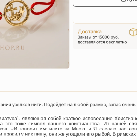
Доставка
Заказы от 15000 руб.
доставляются бесплатно
ания узелков нити. Подойдёт на любой размер, запас очень
евиатура), являющая собой краткое исповедание Христиа
а это тоже символ раннего христианства. Из нашей св
ов. «И говорит им: идите за Мною, и Я сделаю вас лов
и просил у них пищу, они же угощали его рыбой. В римски