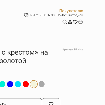
Покупателю
Пн-Пт: 9.00-17.00, Сб-Вс: Выходной
Мои заказы
Доставка и оплата
Возврат товара
Статьи
Контакты
Отзывы
Акции
 с крестом» на
Артикул: БР 4 сз
озолотой
ить