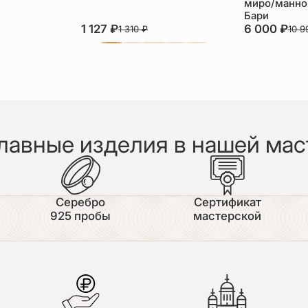
миро/манной
Бари
1 127
₽
6 000
₽
1 310
₽
10 
лавные изделия в нашей мас
Серебро
Сертификат
925 пробы
мастерской