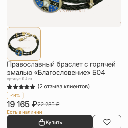
Упаковка
Цепи
Чётки
Шнурки на
шею
Другое
Православный браслет с горячей
эмалью «Благословение» Б04
Артикул: Б 4 сз
(
2
отзыва клиентов)
Рейтинг
2
-14%
5.00
из 5
19 165
₽
22 285
₽
на основе
опроса
Есть в наличии
пользователей
Купить