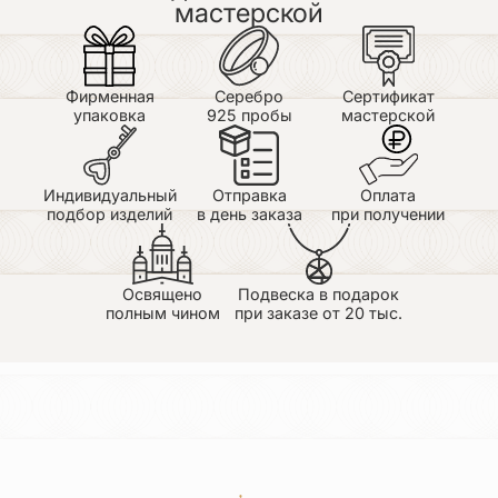
мастерской
рукой». Всегда напоминает о посещении Ниловой
Столобенской Пустыни.
Уже третий браслет покупаю в качестве подарка,
всем очень нравится.
Покупка через сайт прошла легко. Менеджер
Фирменная
Серебро
Сертификат
очень помог с выбором.
упаковка
925 пробы
мастерской
Спасибо!
Индивидуальный
Отправка
Оплата
подбор изделий
в день заказа
при получении
Освящено
Подвеска в подарок
полным чином
при заказе от 20 тыс.