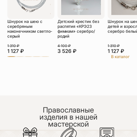
Оставить отзыв
Шнурок на шею с
Детский крестик без
Шнурок на ше
Подтверждаю свое согласие с
серебряным
распятия «КРЭ23
детей и взрос
политикой конфиденциальности
и даю
наконечником светло-
фимиам» серебро/
серебро белы
согласие на обработку персональных
серый
родий
данных
Пока нет отзывов. Будьте первым!
1 310
₽
4 100
₽
1 310
₽
1 127
₽
3 526
₽
1 127
₽
В каталог
Православные
изделия в нашей
мастерской