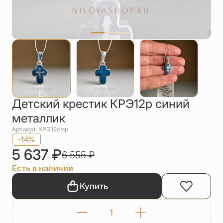
Упаковка
Цепи
Чётки
Шнурки на
шею
Другое
Детский крестик КРЭ12р синий
металлик
Артикул: КРЭ12смр
-14%
5 637
₽
6 555
₽
Есть в наличии
Купить
Количество