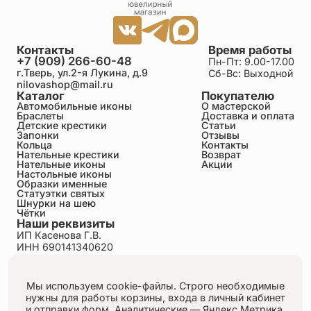
Контакты
Время работы
+7 (909) 266-60-48
Пн-Пт: 9.00-17.00
г.Тверь, ул.2-я Лукина, д.9
Сб-Вс: Выходной
nilovashop@mail.ru
Каталог
Покупателю
Автомобильные иконы
О мастерской
Браслеты
Доставка и оплата
Детские крестики
Статьи
Запонки
Отзывы
Кольца
Контакты
Нательные крестики
Возврат
Нательные иконы
Акции
Настольные иконы
Образки именные
Статуэтки святых
Шнурки на шею
Чётки
Наши реквизиты
ИП Касенова Г.В.
ИНН 690141340620
ОГРНИП 318695200011351
Политика конфиденциальности
Пользовательское соглашение
Мы используем cookie-файлы. Строго необходимые
Публичная оферта
нужны для работы корзины, входа в личный кабинет
Согласие на обработку персональных данных
и отправки форм.
Аналитические — Яндекс.Метрика,