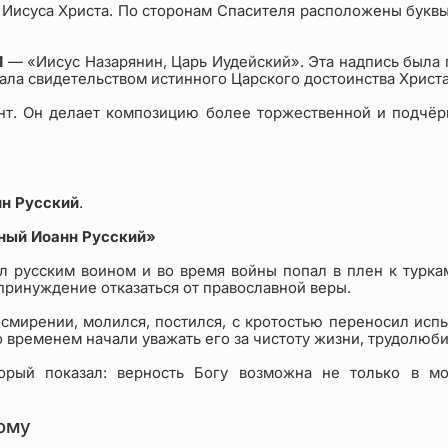
а Иисуса Христа. По сторонам Спасителя расположены букв
И
— «Иисус Назарянин, Царь Иудейский». Эта надпись была п
тала свидетельством истинного Царского достоинства Христа
нт. Он делает композицию более торжественной и подчёр
нн Русский
.
ный Иоанн Русский»
ыл русским воином и во время войны попал в плен к туркам
принуждение отказаться от православной веры.
 смирении, молился, постился, с кротостью переносил испы
о временем начали уважать его за чистоту жизни, трудолюби
торый показал: верность Богу возможна не только в 
кому