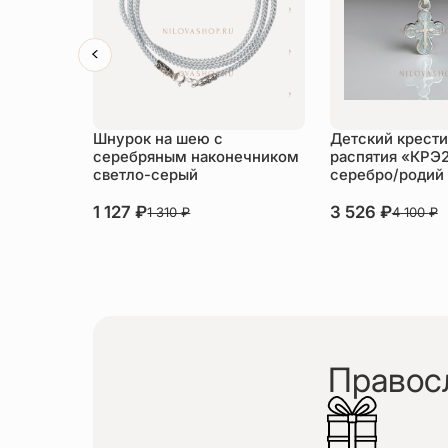
Шнурок на шею с
Детский крести
серебряным наконечником
распятия «КРЭ
светло-серый
серебро/родий
1 127
₽
3 526
₽
1 310
₽
4 100
₽
Правос