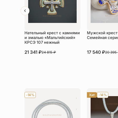
Нательный крест с камнями
Мужской крест
и эмалью «Мальтийский»
Семейная сери
КРСЭ 107 нежный
21 341
₽
17 540
₽
24 815
₽
20 395
-14%
Хит
-14%