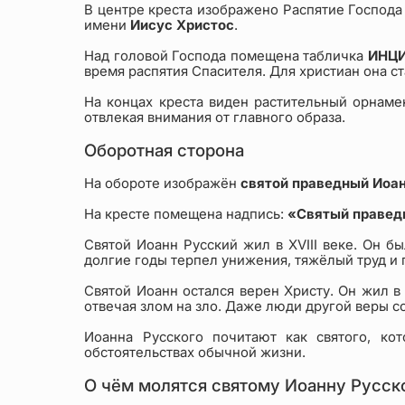
В центре креста изображено Распятие Господ
имени
Иисус Христос
.
Над головой Господа помещена табличка
ИНЦ
время распятия Спасителя. Для христиан она с
На концах креста виден растительный орнаме
отвлекая внимания от главного образа.
Оборотная сторона
На обороте изображён
святой праведный Иоа
На кресте помещена надпись:
«Святый правед
Святой Иоанн Русский жил в XVIII веке. Он б
долгие годы терпел унижения, тяжёлый труд и 
Святой Иоанн остался верен Христу. Он жил в
отвечая злом на зло. Даже люди другой веры с
Иоанна Русского почитают как святого, ко
обстоятельствах обычной жизни.
О чём молятся святому Иоанну Русс