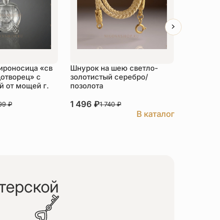
ироносица «св
Шнурок на шею светло-
Детский 
отворец» с
золотистый серебро/
распяти
 от мощей г.
позолота
серебро
1 496
₽
3 526
₽
999
₽
1 740
₽
В каталог
терской