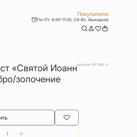
Покупателю
Пн-Пт: 9.00-17.00, Сб-Вс: Выходной
Мои заказы
Доставка и оплата
Возврат товара
Статьи
Контакты
Отзывы
Акции
ст «Святой Иоанн
Артикул: КР 049 сз
бро/золочение
ить
Количество