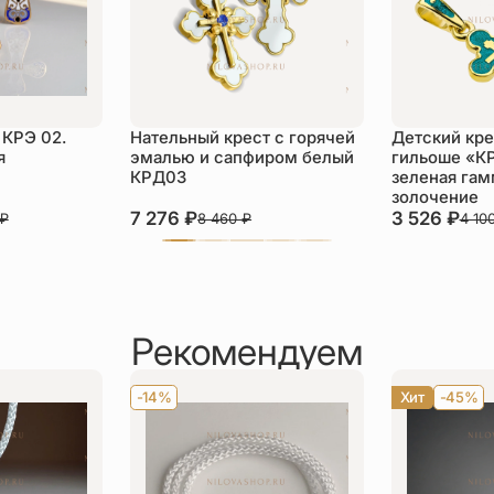
 КРЭ 02.
Нательный крест с горячей
Детский кре
я
эмалью и сапфиром белый
гильоше «К
КРД03
зеленая гам
золочение
7 276
₽
3 526
₽
₽
8 460
₽
4 10
Рекомендуем
-14%
Хит
-45%