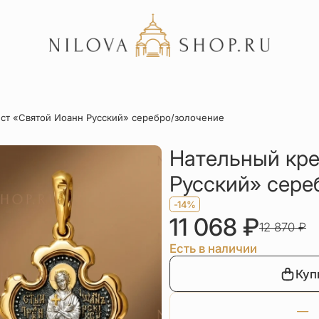
Акции
ст «Святой Иоанн Русский» серебро/золочение
Отзывы
Статьи
Нательный кре
Русский» сере
-14%
11 068
₽
12 870
₽
Есть в наличии
Куп