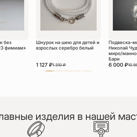
к без
Шнурок на шею для детей и
Подвеска-м
23 фимиам»
взрослых серебро белый
Николай Чуд
миро/манной
Бари
1 127
₽
6 000
₽
1 310
₽
10 
лавные изделия в нашей мас