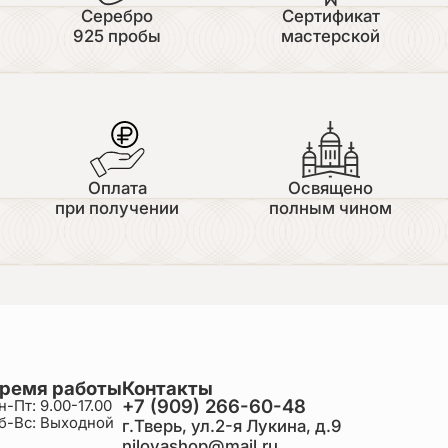
Серебро
Сертификат
925 пробы
мастерской
Оплата
Освящено
при получении
полным чином
ремя работы
Контакты
+7 (909) 266-60-48
н-Пт: 9.00-17.00
б-Вс: Выходной
г.Тверь, ул.2-я Лукина, д.9
nilovashop@mail.ru