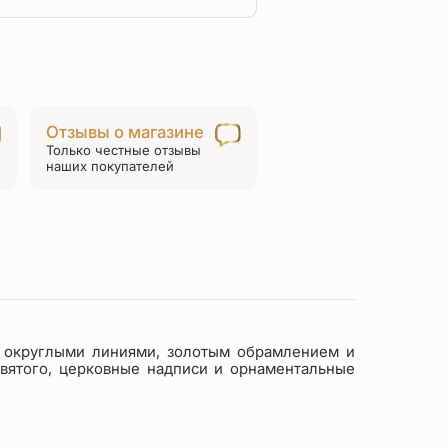
товара
Нательный
крест
«Святой
Иоанн
Отзывы о магазине
Русский»
Только честные отзывы
серебро/
наших покупателей
золочение
 округлыми линиями, золотым обрамлением и
вятого, церковные надписи и орнаментальные