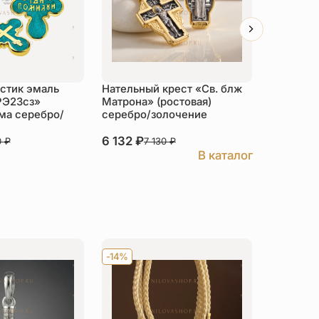
стик эмаль
Нательный крест «Св. блж
Детский 
РЭ23сз»
Матрона» (ростовая)
«КРЭ28»с
ма серебро/
серебро/золочение
фиолето
6 132
₽
6 708
₽
0
₽
7 130
₽
В каталог
-14%
Хит
-14