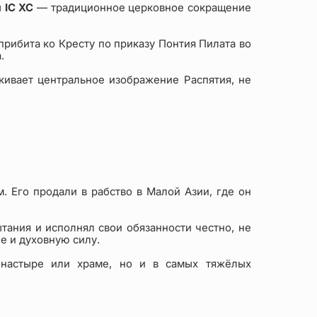
ы
IC XC
— традиционное церковное сокращение
рибита ко Кресту по приказу Понтия Пилата во
.
кивает центральное изображение Распятия, не
. Его продали в рабство в Малой Азии, где он
тания и исполнял свои обязанности честно, не
е и духовную силу.
монастыре или храме, но и в самых тяжёлых