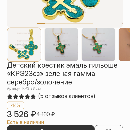
Упаковка
Цепи
Чётки
Шнурки на
шею
Другое
Детский крестик эмаль гильоше
«КРЭ23сз» зеленая гамма
серебро/золочение
Артикул: КРЭ 23 сзз
(
5
отзывов клиентов)
Рейтинг
5
-14%
5.00
из 5
3 526
₽
4 100
₽
на основе
опроса
Есть в наличии
пользователей