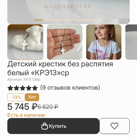
Упаковка
Цепи
Чётки
Шнурки на
шею
Другое
Детский крестик без распятия
белый «КРЭ13»ср
Артикул: КРЭ 13бр
(
9
отзывов клиентов)
Рейтинг
9
Хит
-13%
5.00
из 5
5 745
₽
6 620
₽
на основе
опроса
Есть в наличии
пользователей
Купить