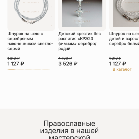
Оставить отзыв
Шнурок на шею с
Детский крестик без
Шнурок на ше
Подтверждаю свое согласие с
серебряным
распятия «КРЭ23
детей и взрос
политикой конфиденциальности
и даю
наконечником светло-
фимиам» серебро/
серебро белы
согласие на обработку персональных
серый
родий
данных
1 310
₽
4 100
₽
1 310
₽
София
1 127
₽
3 526
₽
1 127
₽
26.06.2026
В каталог
Заказала такой крестик) доставили быстро) в
мягком чехольчике. Качественно сделан) очень
красивый)
Православные
изделия в нашей
мастерской