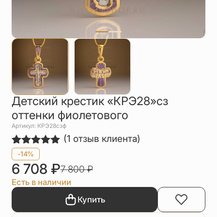
Упаковка
Цепи
Чётки
Шнурки на
шею
Другое
Детский крестик «КРЭ28»сз
оттенки фиолетового
Артикул: КРЭ28сзф
(
1
отзыв клиента)
Рейтинг
1
-14%
5.00
из 5
6 708
₽
7 800
₽
на основе
опроса
Есть в наличии
пользователя
Купить