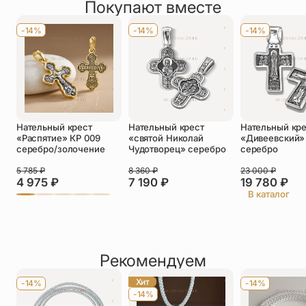
Покупают вместе
Оставить отзыв
Имя
*
-14%
-14%
-14%
Телефон
*
Отзыв
*
Нательный крест
Нательный крест
Нательный кр
«Распятие» КР 009
«святой Николай
«Дивеевский»
серебро/золочение
Чудотворец» серебро
серебро
5 785
₽
8 360
₽
23 000
₽
4 975
₽
7 190
₽
19 780
₽
Прикрепить фото
В каталог
До 5 фото, JPG/PNG/WEBP, не более 5 МБ каждое
Рекомендуем
Хит
-14%
-14%
-14%