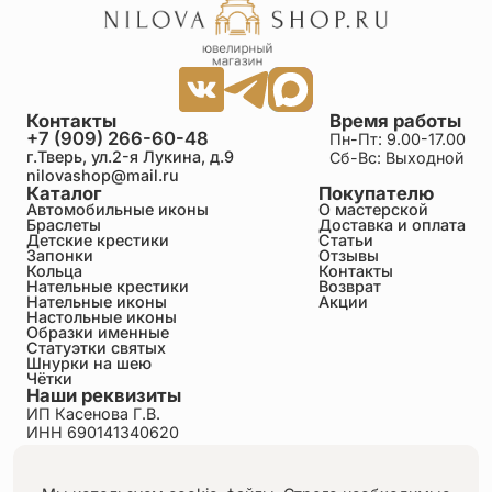
Контакты
Время работы
+7 (909) 266-60-48
Пн-Пт: 9.00-17.00
г.Тверь, ул.2-я Лукина, д.9
Сб-Вс: Выходной
nilovashop@mail.ru
Каталог
Покупателю
Автомобильные иконы
О мастерской
Браслеты
Доставка и оплата
Детские крестики
Статьи
Запонки
Отзывы
Кольца
Контакты
Нательные крестики
Возврат
Нательные иконы
Акции
Настольные иконы
Образки именные
Статуэтки святых
Шнурки на шею
Чётки
Наши реквизиты
ИП Касенова Г.В.
ИНН 690141340620
ОГРНИП 318695200011351
Политика конфиденциальности
Пользовательское соглашение