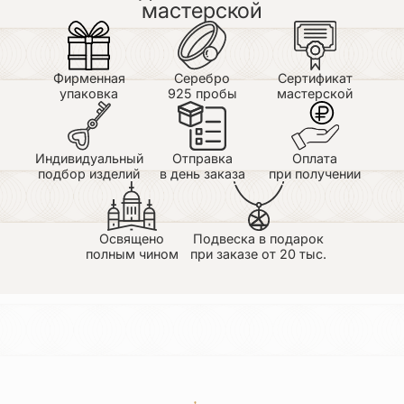
мастерской
качество. Не стирается покрытие даже за
несколько лет. Очень быстро все доставляют.
Помогают с выбором. Замечательный магазин.
Фирменная
Серебро
Сертификат
Наталья
упаковка
925 пробы
мастерской
25.06.2026
Небесной красоты крестик!
Прекрасная работа!
Спасибо Галине за оказанную консультацию в
Индивидуальный
Отправка
Оплата
выборе цветовой гамме!
подбор изделий
в день заказа
при получении
Освящено
Подвеска в подарок
полным чином
при заказе от 20 тыс.