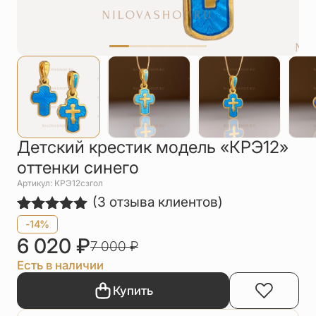
Упаковка
Цепи
Чётки
Шнурки на
шею
Другое
Детский крестик модель «КРЭ12»
оттенки синего
Артикул: КРЭ12сзгол
(
3
отзыва клиентов)
Рейтинг
3
-14%
5.00
из 5
6 020
₽
7 000
₽
на основе
опроса
Есть в наличии
пользователей
Купить