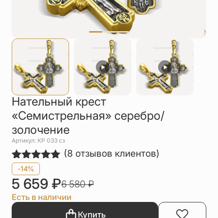
Упаковка
Цепи
Чётки
Шнурки на
шею
Другое
Нательный крест
«Семистрельная» серебро/
золочение
Артикул: КР 033 сз
(
8
отзывов клиентов)
Рейтинг
8
-14%
5.00
из 5
5 659
₽
6 580
₽
на основе
опроса
Есть в наличии
пользователей
Купить