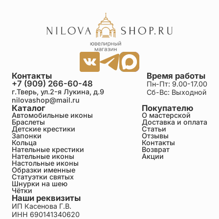
удовольствием его ношу и практически никогда не
снимаю! Огромное Вам спасибо! Заказ очень
быстро был обработан и доставлен. Обязательно
закажу что-нибудь еще в Вашем замечательном
интернет-магазине!
Иван
Контакты
Время работы
25.06.2026
+7 (909) 266-60-48
Пн-Пт: 9.00-17.00
Достоинства: Настоящее ювелирное
г.Тверь, ул.2-я Лукина, д.9
Сб-Вс: Выходной
произведение!! Недостатки: нет Благодарю
nilovashop@mail.ru
мастеров Пустони. Отличная работа ,приобрёл для
Каталог
Покупателю
себя. Буду носить с почтением!
Автомобильные иконы
О мастерской
Браслеты
Доставка и оплата
Детские крестики
Статьи
Наталия
Запонки
Отзывы
Кольца
Контакты
25.06.2026
Нательные крестики
Возврат
Достоинства: Всё! Крест прекрасен! Он
Нательные иконы
Акции
действительно лучше, чем на фото Недостатки:
Настольные иконы
Образки именные
Нет:) Мы благодарим весь коллектив, кто трудился
Статуэтки святых
над созданием, воплощением и доставкой этого
Шнурки на шею
замечательного Креста "Семистрельная"!
Чётки
Приобретали в подарок на Крещение младенцу :)
Наши реквизиты
Носит не снимая:) не большой, ооочень красивый!
ИП Касенова Г.В.
Заказ был срочный. Позвонили в пятницу,
ИНН 690141340620