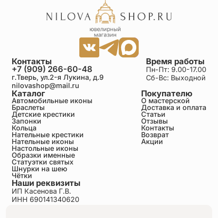
хорошая работа.размеры соответствуют.ранее в
церковной лавке покупала эту же модель в
серебре.через магазин заказала сыну с
позолотой.доставка .как и было обещано на 3
день.рекомендую данный магазин .достойные
модели .разнообразие выбора.
Контакты
Время работы
+7 (909) 266-60-48
Пн-Пт: 9.00-17.00
Татьяна Волкова
г.Тверь, ул.2-я Лукина, д.9
Сб-Вс: Выходной
25.06.2026
nilovashop@mail.ru
Прошло больше трёх лет, крестик в идеальном
Каталог
Покупателю
состоянии !!!
Автомобильные иконы
О мастерской
Браслеты
Доставка и оплата
Детские крестики
Статьи
Запонки
Отзывы
Ольга
Кольца
Контакты
25.06.2026
Нательные крестики
Возврат
Нательные иконы
Акции
Крестик покупала себе и ношу с удовольствием !
Настольные иконы
Очень качественно выполнен. Красиво смотрится !
Образки именные
Мне напоминает цветок, а внутри крест ! Очень
Статуэтки святых
красиво. Благодарю ! Всех благ и процветания Вам
Шнурки на шею
!
Чётки
Наши реквизиты
ИП Касенова Г.В.
ИНН 690141340620
Татьяна
ОГРНИП 318695200011351
25.06.2026
Политика конфиденциальности