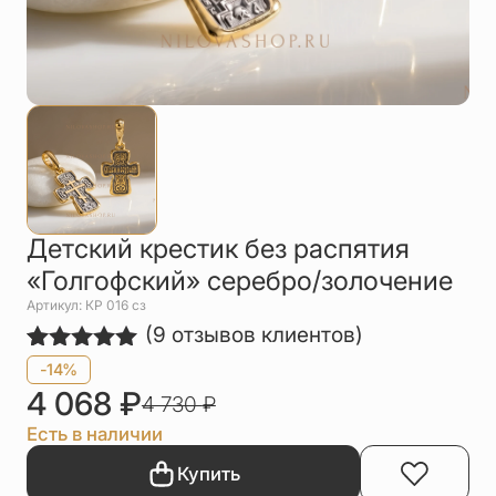
Упаковка
Цепи
Чётки
Шнурки на
шею
Другое
Детский крестик без распятия
«Голгофский» серебро/золочение
Артикул: КР 016 сз
(
9
отзывов клиентов)
Рейтинг
9
-14%
5.00
из 5
4 068
₽
4 730
₽
на основе
опроса
Есть в наличии
пользователей
Купить