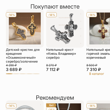
Покупают вместе
Оставить отзыв
Имя
*
-14%
-14%
-14%
Телефон
*
Отзыв
*
Детский крестик для
Нательный крест
Нательный кре
крещения
«Князь Владимир»
горячей эмаль
«Осьмиконечный»
серебро
коричневый
серебро/золочение
4 290
₽
8 270
₽
8 500
₽
3 689
₽
7 112
₽
7 310
₽
Прикрепить фото
В каталог
До 5 фото, JPG/PNG/WEBP, не более 5 МБ каждое
Рекомендуем
Хит
-14%
-14%
-14%