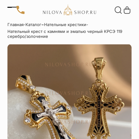
Позвонить
-
Главная
-
Каталог
Нательные крестики
-
+7 (909) 266-60-48
Нательный крест с камнями и эмалью черный КРСЭ 119
+7 (906) 655-37-20
Автомобильные
Браслеты
Акции
серебро/золочение
иконы
Отзывы
Статьи
Детские
Запонки
крестики
Кольца
Настольные
иконы
Нательные
Нательные
крестики
иконы
Образки
Подвески
именные
Складни
Статуэтки
святых