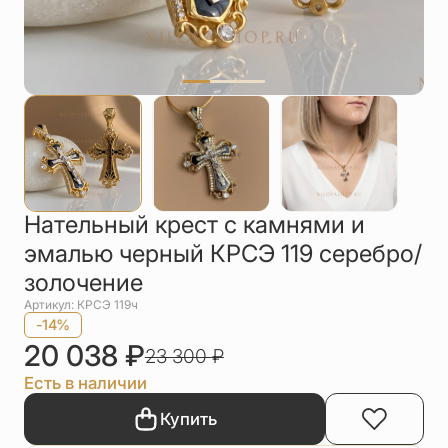
Упаковка
Цепи
Чётки
Шнурки на
шею
Другое
Нательный крест с камнями и
эмалью черный КРСЭ 119 серебро/
золочение
Артикул: КРСЭ 119ч
-14%
20 038
₽
23 300
₽
Есть в наличии
Купить