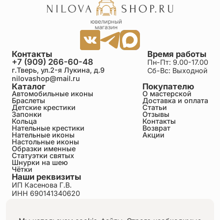
Контакты
Время работы
+7 (909) 266-60-48
Пн-Пт: 9.00-17.00
г.Тверь, ул.2-я Лукина, д.9
Сб-Вс: Выходной
nilovashop@mail.ru
Каталог
Покупателю
Автомобильные иконы
О мастерской
Браслеты
Доставка и оплата
Детские крестики
Статьи
Запонки
Отзывы
Кольца
Контакты
Нательные крестики
Возврат
Нательные иконы
Акции
Настольные иконы
Образки именные
Статуэтки святых
Шнурки на шею
Чётки
Наши реквизиты
ИП Касенова Г.В.
ИНН 690141340620
ОГРНИП 318695200011351
Политика конфиденциальности
Пользовательское соглашение