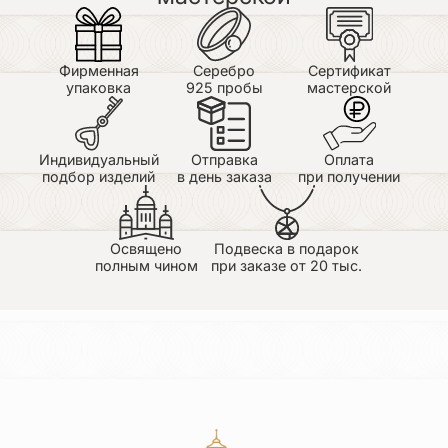
цепляется.Доставка быстрая.Спасибо Галине!
Татьяна Шматова
Фирменная
Серебро
Сертификат
25.06.2026
упаковка
925 пробы
мастерской
Достоинства: Заказала внученьке, хочу делать
подарок. от крестика исходит благодать. Работа
изумительная. филигранная. радует сердце и душу.
Спасибо мастерам, храни вас бог! Недостатки: нет
Индивидуальный
Отправка
Оплата
заказ сделали быстро и доставили в срок.
подбор изделий
в день заказа
при получении
Отдельное спасибо Галине!
Освящено
Подвеска в подарок
полным чином
при заказе от 20 тыс.