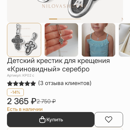
Упаковка
Цепи
Чётки
Шнурки на
шею
Другое
Детский крестик для крещения
«Криновидный» серебро
Артикул: КР02 с
(
3
отзыва клиентов)
Рейтинг
3
-14%
5.00
из 5
2 365
₽
2 750
₽
на основе
опроса
Есть в наличии
пользователей
Купить