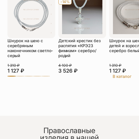
-14%
Оставить отзыв
Подтверждаю свое согласие с
Шнурок на шею с
Детский крестик без
Шнурок на ше
политикой конфиденциальности
и даю
серебряным
распятия «КРЭ23
детей и взрос
согласие на обработку персональных
наконечником светло-
фимиам» серебро/
серебро белы
данных
серый
родий
Елена
1 310
₽
4 100
₽
1 310
₽
25.06.2026
1 127
₽
3 526
₽
1 127
₽
Очень тонкая работа, высокая степень
В каталог
детализации, насыщенные цвета - смотрится
потрясающе. Есть возможность уточнить цвет
элементов и оттенки эмали при заказе. От момента
заказа до получения заняло около двух недель с
учётом изготовления.
Наталья
25.06.2026
Православные
Крестик изумительной работы. Я просто
восхищена работой мастера. Большое вам
изделия в нашей