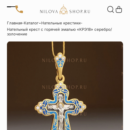
Позвонить
-
Главная
-
Каталог
Нательные крестики
-
+7 (909) 266-60-48
Нательный крест с горячей эмалью «КРЭ18» серебро/
+7 (906) 655-37-20
Автомобильные
Браслеты
Акции
золочение
иконы
Отзывы
Статьи
Детские
Запонки
крестики
Кольца
Настольные
иконы
Нательные
Нательные
крестики
иконы
Образки
Подвески
именные
Складни
Статуэтки
святых