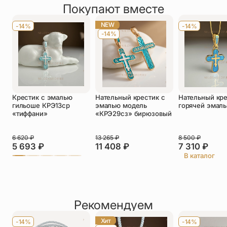
чаще с белыми «цветочками» по краям, мужчины двух
Покупают вместе
Оставить отзыв
оттенков спокойного цвета, такого как синий,
Имя
*
например. Постараемся выложить больше вариантов
NEW
🙂
-14%
-14%
-14%
Телефон
*
Отзыв
*
Крестик с эмалью
Нательный крестик с
Нательный кре
гильоше КРЭ13ср
эмалью модель
горячей эмаль
«тиффани»
«КРЭ29сз» бирюзовый
6 620
₽
13 265
₽
8 500
₽
Прикрепить фото
5 693
₽
11 408
₽
7 310
₽
В каталог
До 5 фото, JPG/PNG/WEBP, не более 5 МБ каждое
Рекомендуем
Хит
-14%
-14%