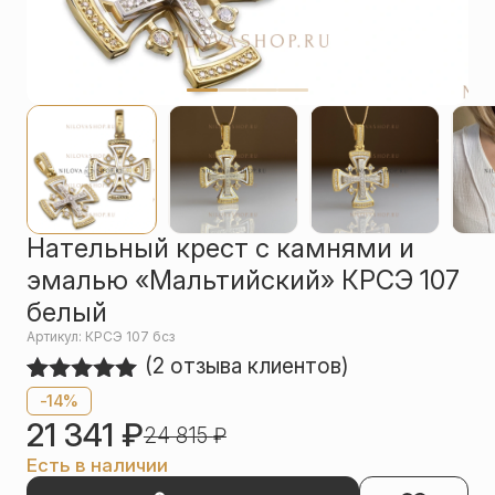
Упаковка
Цепи
Чётки
Шнурки на
шею
Другое
Нательный крест с камнями и
эмалью «Мальтийский» КРСЭ 107
белый
Артикул: КРСЭ 107 бсз
(
2
отзыва клиентов)
Рейтинг
2
-14%
5.00
из 5
21 341
₽
24 815
₽
на основе
опроса
Есть в наличии
пользователей