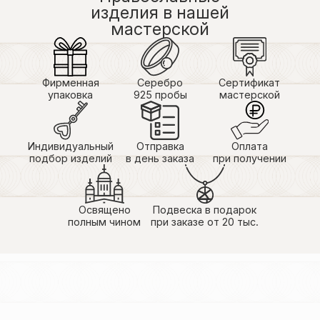
изделия в нашей
Оливия
мастерской
25.06.2026
Здравствуйте!
Заказывала в другую страну , пришёл быстро
,Хороший и доброжелательный сервис тоже
порадовал !
Фирменная
Серебро
Сертификат
Крестик выглядит просто волшебно , очень очень
упаковка
925 пробы
мастерской
красивый , камушки блестят как бриллианты,
выполнен очень аккуратно,смотрится стильно!
Спасибо вам большое !!!
Индивидуальный
Отправка
Оплата
подбор изделий
в день заказа
при получении
Освящено
Подвеска в подарок
полным чином
при заказе от 20 тыс.