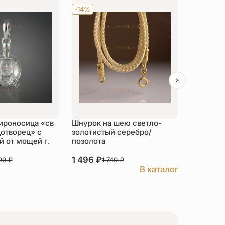
-14%
Хит
-14
ироносица «св
Шнурок на шею светло-
Детский 
отворец» с
золотистый серебро/
распяти
 от мощей г.
позолота
серебро
1 496
₽
3 526
₽
999
₽
1 740
₽
В каталог