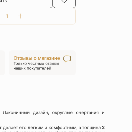
ить
Количество
товара
Детский
крестик
для
крещения
Отзывы о магазине
«Осьмиконечный»
Только честные отзывы
серебро/
наших покупателей
золочение
 Лаконичный дизайн, округлые очертания и
г
делает его лёгким и комфортным, а толщина
2