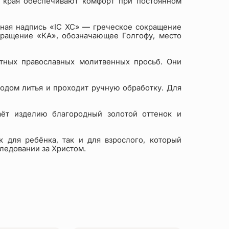
е края обеспечивают комфорт при постоянном
ная надпись «IC XC» — греческое сокращение
кращение «КА», обозначающее Голгофу, место
стных православных молитвенных просьб. Они
одом литья и проходит ручную обработку. Для
аёт изделию благородный золотой оттенок и
 для ребёнка, так и для взрослого, который
ледовании за Христом.