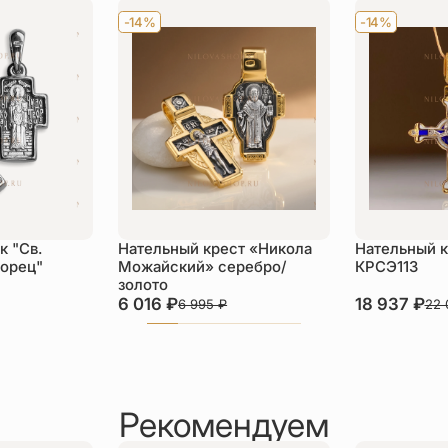
-14%
-14%
к "Св.
Нательный крест «Никола
Нательный к
ворец"
Можайский» серебро/
КРСЭ113
золото
6 016
₽
18 937
₽
6 995
₽
22
Рекомендуем