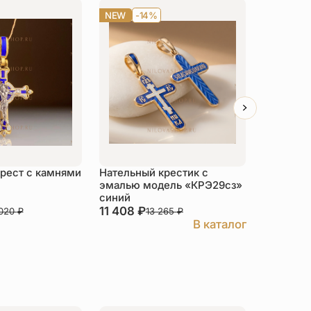
NEW
-14%
NEW
-1
рест с камнями
Нательный крестик с
Нательны
эмалью модель «КРЭ29сз»
эмалью 
синий
бирюзов
11 408
₽
11 408
₽
 020
₽
13 265
₽
В каталог