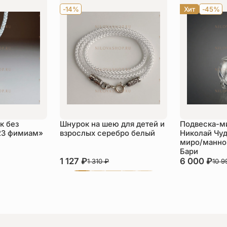
-14%
Хит
-45%
к без
Шнурок на шею для детей и
Подвеска-м
23 фимиам»
взрослых серебро белый
Николай Чуд
миро/манной
Бари
1 127
₽
6 000
₽
1 310
₽
10 