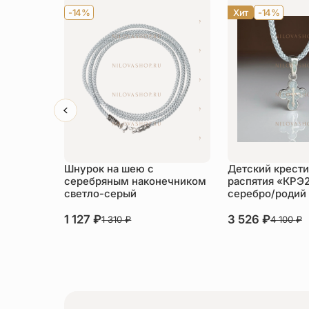
-14%
Хит
-14%
Шнурок на шею с
Детский крести
серебряным наконечником
распятия «КРЭ
светло-серый
серебро/родий
1 127
₽
3 526
₽
1 310
₽
4 100
₽