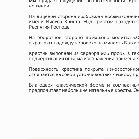
мм
придаёт ощущение основательности. Крес
ношении.
На лицевой стороне изображён восьмиконечн
имени Иисуса Христа. Над крестом находятс
Распятия Господа.
На оборотной стороне помещена молитва «Сп
выражают надежду человека на милость Божию,
Крестик выполнен из серебра 925 пробы в те
подчёркивания объёма изображения применяет
Поверхность крестика покрыта износостойк
отличается высокой устойчивостью к износу 
Благодаря классической форме и компактным
предпочитает небольшие нательные кресты. Он 