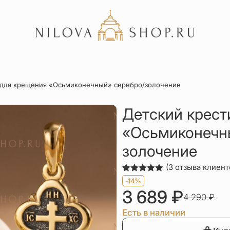
Акции
 для крещения «Осьмиконечный» серебро/золочение
Отзывы
Статьи
Детский крест
«Осьмиконечн
золочение
(
3
отзыва клиент
Рейтинг
3
-14%
5.00
из 5
3 689
₽
на основе
4 290
₽
опроса
пользователей
Есть в наличии