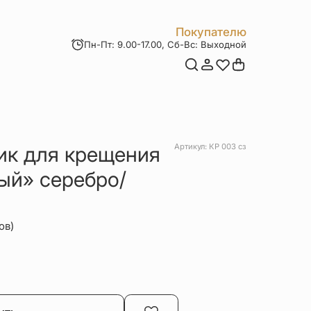
Покупателю
Пн-Пт: 9.00-17.00, Сб-Вс: Выходной
Мои заказы
Доставка и оплата
Возврат товара
Статьи
Контакты
Отзывы
Акции
ик для крещения
Артикул: КР 003 сз
ый» серебро/
ов)