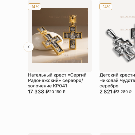
-14%
-14%
Нательный крест «Сергий
Детский крести
Радонежский» серебро/
Николай Чудот
золочение КР041
серебро
17 338
₽
2 821
₽
20 160
₽
3 280
₽