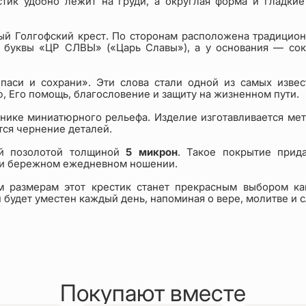
тик удобно лежит на груди, а округлая форма и гладки
ый Голгофский крест. По сторонам расположена традицион
я буквы «ЦР СЛВЫ» («Царь Славы»), а у основания — со
аси и сохрани». Эти слова стали одной из самых изве
 Его помощь, благословение и защиту на жизненном пути.
хнике миниатюрного рельефа. Изделие изготавливается мет
ся чернение деталей.
ой позолотой толщиной
5 микрон
. Такое покрытие прид
при бережном ежедневном ношении.
 размерам этот крестик станет прекрасным выбором как
будет уместен каждый день, напоминая о вере, молитве и с
Покупают вместе