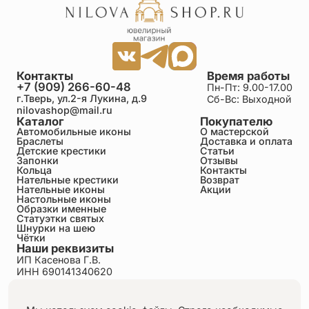
Контакты
Время работы
+7 (909) 266-60-48
Пн-Пт: 9.00-17.00
г.Тверь, ул.2-я Лукина, д.9
Сб-Вс: Выходной
nilovashop@mail.ru
Каталог
Покупателю
Автомобильные иконы
О мастерской
Браслеты
Доставка и оплата
Детские крестики
Статьи
Запонки
Отзывы
Кольца
Контакты
Нательные крестики
Возврат
Нательные иконы
Акции
Настольные иконы
Образки именные
Статуэтки святых
Шнурки на шею
Чётки
Наши реквизиты
ИП Касенова Г.В.
ИНН 690141340620
ОГРНИП 318695200011351
Политика конфиденциальности
Пользовательское соглашение