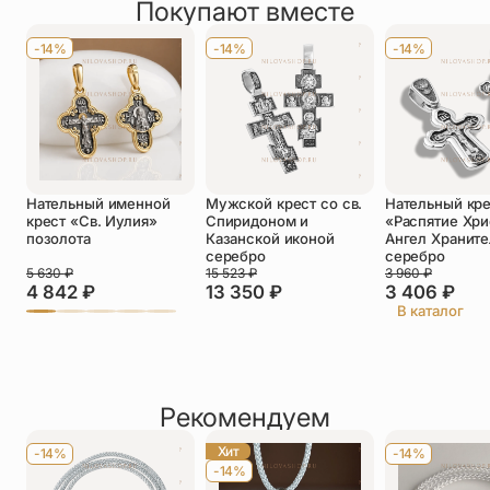
Покупают вместе
Оставить отзыв
Имя
*
-14%
-14%
-14%
Телефон
*
Отзыв
*
Нательный именной
Мужской крест со св.
Нательный кр
крест «Св. Иулия»
Спиридоном и
«Распятие Хри
позолота
Казанской иконой
Ангел Храните
серебро
серебро
5 630
₽
15 523
₽
3 960
₽
4 842
₽
13 350
₽
3 406
₽
Прикрепить фото
В каталог
До 5 фото, JPG/PNG/WEBP, не более 5 МБ каждое
Рекомендуем
Хит
-14%
-14%
-14%