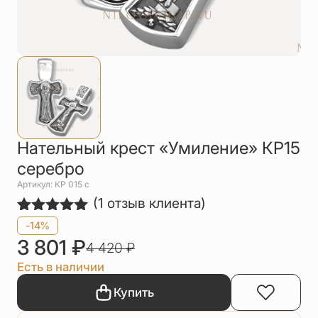
Упаковка
Цепи
Чётки
Шнурки на
шею
Другое
Нательный крест «Умиление» КР15
серебро
Артикул: КР 015 c
(
1
отзыв клиента)
Рейтинг
1
-14%
5.00
из 5
3 801
₽
4 420
₽
на основе
опроса
Есть в наличии
пользователя
Купить