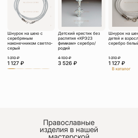
Оставить отзыв
Шнурок на шею с
Детский крестик без
Шнурок на ше
Подтверждаю свое согласие с
серебряным
распятия «КРЭ23
детей и взрос
политикой конфиденциальности
и даю
наконечником светло-
фимиам» серебро/
серебро белы
согласие на обработку персональных
серый
родий
данных
1 310
₽
4 100
₽
1 310
₽
Александр
1 127
₽
3 526
₽
1 127
₽
26.06.2026
В каталог
Отличный крест! Хорошая и элегантная работа,
сразу видно как вложился мастер.
Православные
изделия в нашей
мастерской