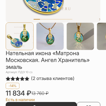
Упаковка
Цепи
Чётки
Шнурки на
шею
Другое
Нательная икона «Матрона
Московская. Ангел Хранитель»
эмаль
Артикул: ПДЭ 10 сз
(
2
отзыва клиентов)
Рейтинг
2
-14%
5.00
из 5
11 834
₽
13 760
₽
на основе
опроса
Есть в наличии
пользователей