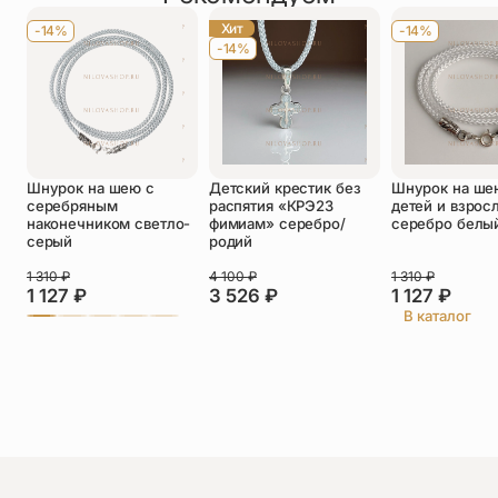
Хит
-14%
-14%
-14%
Оставить отзыв
Подтверждаю свое согласие с
Шнурок на шею с
Детский крестик без
Шнурок на ше
политикой конфиденциальности
и даю
серебряным
распятия «КРЭ23
детей и взрос
согласие на обработку персональных
наконечником светло-
фимиам» серебро/
серебро белы
данных
серый
родий
Кристина
1 310
₽
4 100
₽
1 310
₽
09.07.2026
1 127
₽
3 526
₽
1 127
₽
Очень понравилось икона, я в восторге!
В каталог
Лариса Самара
26.06.2026