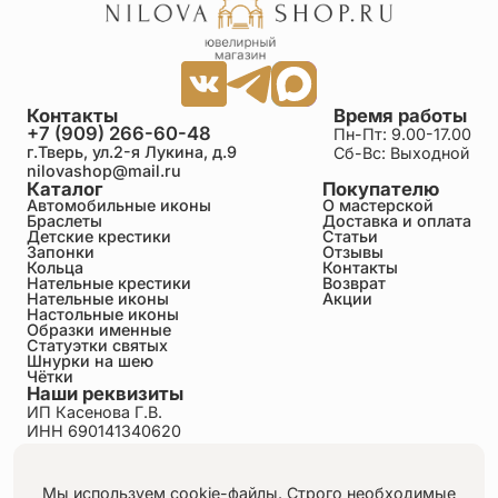
Контакты
Время работы
+7 (909) 266-60-48
Пн-Пт: 9.00-17.00
г.Тверь, ул.2-я Лукина, д.9
Сб-Вс: Выходной
nilovashop@mail.ru
Каталог
Покупателю
Автомобильные иконы
О мастерской
Браслеты
Доставка и оплата
Детские крестики
Статьи
Запонки
Отзывы
Кольца
Контакты
Нательные крестики
Возврат
Нательные иконы
Акции
Настольные иконы
Образки именные
Статуэтки святых
Шнурки на шею
Чётки
Наши реквизиты
ИП Касенова Г.В.
ИНН 690141340620
ОГРНИП 318695200011351
Политика конфиденциальности
Пользовательское соглашение
Мы используем cookie-файлы. Строго необходимые