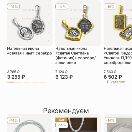
Имя
*
-14%
-14%
-14%
Телефон
*
Отзыв
*
Нательная икона
Нательная икона
Нательная ико
«святая Нина» серебро
«святая Светлана
«Святой Федо
(Фотиния)» серебро/
Ушаков» ПД99
золочение
серебро/золо
3 785
₽
7 120
₽
7 560
₽
Прикрепить фото
3 255
₽
6 123
₽
6 502
₽
В каталог
До 5 фото, JPG/PNG/WEBP, не более 5 МБ каждое
Рекомендуем
Хит
-14%
-14%
-14%