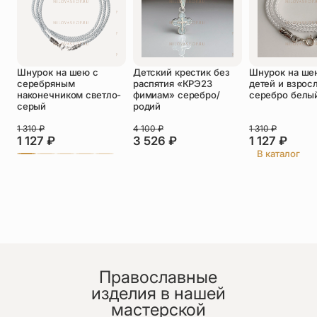
Оставить отзыв
Подтверждаю свое согласие с
Шнурок на шею с
Детский крестик без
Шнурок на ше
политикой конфиденциальности
и даю
серебряным
распятия «КРЭ23
детей и взрос
согласие на обработку персональных
наконечником светло-
фимиам» серебро/
серебро белы
данных
серый
родий
Пока нет отзывов. Будьте первым!
1 310
₽
4 100
₽
1 310
₽
1 127
₽
3 526
₽
1 127
₽
В каталог
Православные
изделия в нашей
мастерской