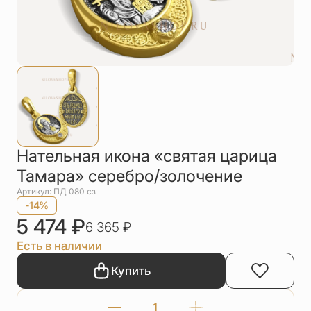
Упаковка
Цепи
Чётки
Шнурки на
шею
Другое
Нательная икона «святая царица
Тамара» серебро/золочение
Артикул: ПД 080 сз
-14%
5 474
₽
6 365
₽
Есть в наличии
Купить