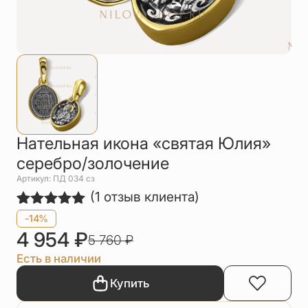
Упаковка
Цепи
Чётки
Шнурки на
шею
Другое
Нательная икона «святая Юлия»
серебро/золочение
Артикул: ПД 034 сз
(
1
отзыв клиента)
Рейтинг
1
-14%
5.00
из 5
4 954
₽
5 760
₽
на основе
опроса
Есть в наличии
пользователя
Купить