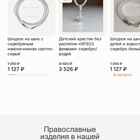
Оставить отзыв
Подтверждаю свое согласие с
Шнурок на шею с
Детский крестик без
Шнурок на ше
политикой конфиденциальности
и даю
серебряным
распятия «КРЭ23
детей и взрос
согласие на обработку персональных
наконечником светло-
фимиам» серебро/
серебро белы
данных
серый
родий
Юлия
1 310
₽
4 100
₽
1 310
₽
29.06.2026
1 127
₽
3 526
₽
1 127
₽
Очень понравился образок!.
В каталог
По факту оказался красивее, чем на фото!
Спасибо.
Православные
изделия в нашей