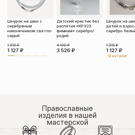
Оставить отзыв
Шнурок на шею с
Детский крестик без
Шнурок на ше
Подтверждаю свое согласие с
серебряным
распятия «КРЭ23
детей и взро
политикой конфиденциальности
и
наконечником светло-
фимиам» серебро/
серебро белы
даю согласие на обработку
серый
родий
персональных данных
Пока нет отзывов. Будьте первым!
1 310
₽
4 100
₽
1 310
₽
1 127
₽
3 526
₽
1 127
₽
В каталог
Православные
изделия в нашей
мастерской