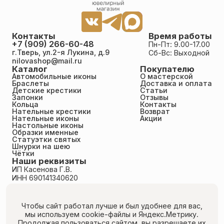
Контакты
Время работы
+7 (909) 266-60-48
Пн-Пт: 9.00-17.00
г.Тверь, ул.2-я Лукина, д.9
Сб-Вс: Выходной
nilovashop@mail.ru
Каталог
Покупателю
Автомобильные иконы
О мастерской
Браслеты
Доставка и оплата
Детские крестики
Статьи
Запонки
Отзывы
Кольца
Контакты
Нательные крестики
Возврат
Нательные иконы
Акции
Настольные иконы
Образки именные
Статуэтки святых
Шнурки на шею
Чётки
Наши реквизиты
ИП Касенова Г.В.
ИНН 690141340620
ОГРНИП 318695200011351
Политика конфиденциальности
Пользовательское соглашение
Чтобы сайт работал лучше и был удобнее для вас,
Публичная оферта
мы используем cookie-файлы
и Яндекс.Метрику.
Согласие на обработку персональных данных
Продолжая пользоваться сайтом, вы разрешаете их