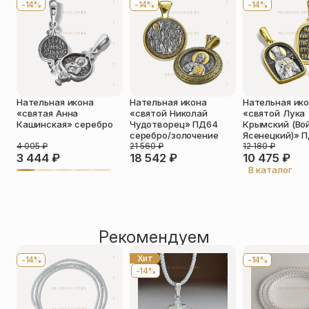
Божьему. К заступлению мучениц прибегали в случае
-14%
-14%
-14%
особой нужды и скорби.
Телефон
*
Отзыв
*
Нательная икона
Нательная икона
Нательная ик
«святая Анна
«святой Николай
«святой Лука
Кашинская» серебро
Чудотворец» ПД64
Крымский (Во
серебро/золочение
Ясенецкий)» 
4 005
₽
21 560
₽
12 180
₽
3 444
₽
18 542
₽
10 475
₽
Прикрепить фото
В каталог
До 5 фото, JPG/PNG/WEBP, не более 5 МБ каждое
Рекомендуем
Хит
-14%
-14%
-14%