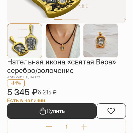
Упаковка
Цепи
Чётки
Шнурки на
шею
Другое
Нательная икона «святая Вера»
серебро/золочение
Артикул: ПД 041 сз
-14%
5 345
₽
6 215
₽
Есть в наличии
Купить
Количество