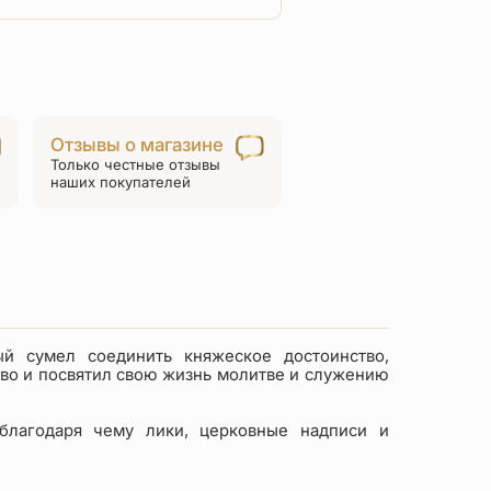
товара
Нательный
крест
«Cв.
блгв.
Отзывы о магазине
князь
Только честные отзывы
Олег
наших покупателей
Брянский»
серебро
ый сумел соединить княжеское достоинство,
тво и посвятил свою жизнь молитве и служению
благодаря чему лики, церковные надписи и