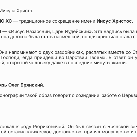
Иисуса Христа.
IC XC
— традиционное сокращение имени
Иисус Христос
.
И
— «Иисус Назарянин, Царь Иудейский». Эта надпись была п
она должна была стать насмешкой, но для христиан стала 
Они напоминают о двух разбойниках, распятых вместе со Сп
 Господи, егда приидеши во Царствии Твоем». В ответ он
ей, открытой человеку даже в последние минуты жизни.
язь Олег Брянский
.
онографии такой образ говорит о созидании, заботе о Церк
адлежал к роду Рюриковичей. Он был связан с Брянской з
ятой оставил княжеское достоинство, принял монашество и 