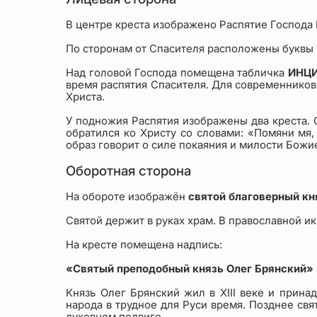
В центре креста изображено Распятие Господа 
По сторонам от Спасителя расположены буквы
Над головой Господа помещена табличка
ИНЦ
время распятия Спасителя. Для современников 
Христа.
У подножия Распятия изображены два креста. 
обратился ко Христу со словами: «Помяни мя,
образ говорит о силе покаяния и милости Божи
Оборотная сторона
На обороте изображён
святой благоверный кн
Святой держит в руках храм. В православной ик
На кресте помещена надпись:
«Святый преподобный князь Олег Брянский»
Князь Олег Брянский жил в XIII веке и прин
народа в трудное для Руси время. Позднее св
духовном подвиге.