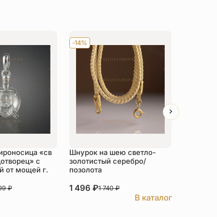
-14%
Хит
-14
ироносица «св
Шнурок на шею светло-
Детский 
отворец» с
золотистый серебро/
распяти
 от мощей г.
позолота
серебро
1 496
₽
3 526
₽
999
₽
1 740
₽
В каталог