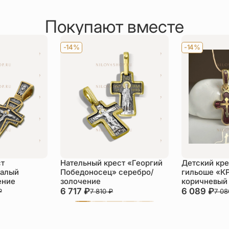
Покупают вместе
-14%
-14%
ст
Нательный крест «Георгий
Детский кре
малый
Победоносец» серебро/
гильоше «К
ение
золочение
коричневый
6 717
₽
6 089
₽
₽
7 810
₽
7 0