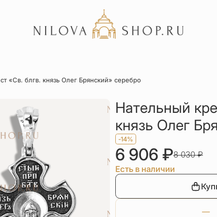
Акции
ст «Cв. блгв. князь Олег Брянский» серебро
Отзывы
Статьи
Нательный крес
князь Олег Бр
-14%
6 906
₽
8 030
₽
Есть в наличии
Куп