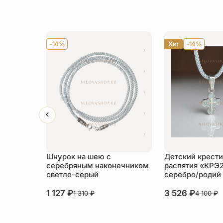
-14%
Хит
-14%
Шнурок на шею с
Детский крести
серебряным наконечником
распятия «КРЭ
светло-серый
серебро/родий
1 127
₽
3 526
₽
1 310
₽
4 100
₽