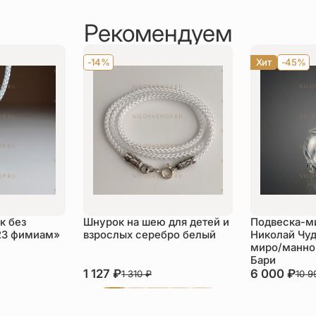
Рекомендуем
-14%
Хит
-45%
к без
Шнурок на шею для детей и
Подвеска-м
23 фимиам»
взрослых серебро белый
Николай Чуд
миро/манной
Бари
1 127
₽
6 000
₽
1 310
₽
10 