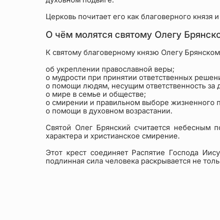
Церковь почитает его как благоверного князя 
О чём молятся святому Олегу Брянск
К святому благоверному князю Олегу Брянском
об укреплении православной веры;
о мудрости при принятии ответственных решен
о помощи людям, несущим ответственность за д
о мире в семье и обществе;
о смирении и правильном выборе жизненного п
о помощи в духовном возрастании.
Святой Олег Брянский считается небесным по
характера и христианское смирение.
Этот крест соединяет Распятие Господа Иису
подлинная сила человека раскрывается не тольк