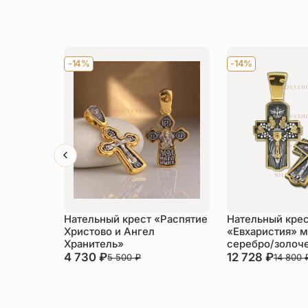
-14%
-14%
Нательный крест «Распятие
Нательный кре
Христово и Ангел
«Евхаристия» 
Хранитель»
серебро/золоч
4 730
₽
12 728
₽
5 500
₽
14 800