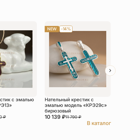
NEW
-14%
-14%
стик с эмалью
Нательный крестик с
Нательны
РЭ13»
эмалью модель «КРЭ29с»
«Св. Иул
бирюзовый
10 139
₽
4 842
₽
80
₽
11 790
₽
В каталог