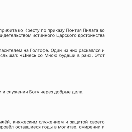
рибита ко Кресту по приказу Понтия Пилата во
свидетельством истинного Царского достоинства
асителем на Голгофе. Один из них раскаялся и
 услышал: «Днесь со Мною будеши в раи». Этот
ви и служении Богу через добрые дела.
емлёй, княжеским служением и защитой своего
провёл оставшиеся годы в молитве, смирении и