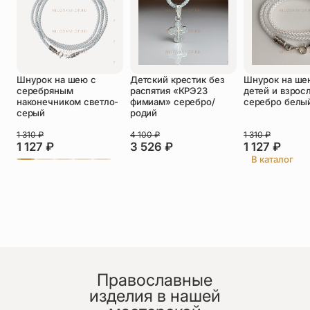
Оставить отзыв
Шнурок на шею с
Детский крестик без
Шнурок на ше
Подтверждаю свое согласие с
серебряным
распятия «КРЭ23
детей и взрос
политикой конфиденциальности
и даю
наконечником светло-
фимиам» серебро/
серебро белы
согласие на обработку персональных
серый
родий
данных
Пока нет отзывов. Будьте первым!
1 310
₽
4 100
₽
1 310
₽
1 127
₽
3 526
₽
1 127
₽
В каталог
Православные
изделия в нашей