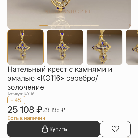
Упаковка
Цепи
Чётки
Шнурки на
шею
Другое
Нательный крест с камнями и
эмалью «КЭ116» серебро/
золочение
Артикул: КЭ116
-14%
25 108
₽
29 195
₽
Есть в наличии
Купить