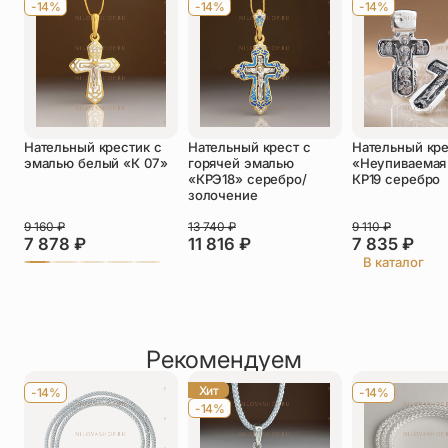
-14%
-14%
-14%
Телефон
*
Отзыв
*
Нательный крестик с
Нательный крест с
Нательный кр
эмалью белый «К 07»
горячей эмалью
«Неупиваемая
«КРЭ18» серебро/
КР19 серебро
золочение
9 160
₽
13 740
₽
9 110
₽
Прикрепить фото
7 878
₽
11 816
₽
7 835
₽
В каталог
До 5 фото, JPG/PNG/WEBP, не более 5 МБ каждое
Рекомендуем
Хит
-14%
-14%
-14%