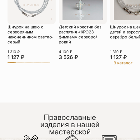
Оставить отзыв
Подтверждаю свое согласие с
Шнурок на шею с
Детский крестик без
Шнурок на ше
политикой конфиденциальности
и даю
серебряным
распятия «КРЭ23
детей и взрос
согласие на обработку персональных
наконечником светло-
фимиам» серебро/
серебро белы
данных
серый
родий
Алена
1 310
₽
4 100
₽
1 310
₽
09.07.2026
1 127
₽
3 526
₽
1 127
₽
Купила в пару к крестику для ребенка. Покупкой
В каталог
очень давольна.
Православные
изделия в нашей
мастерской