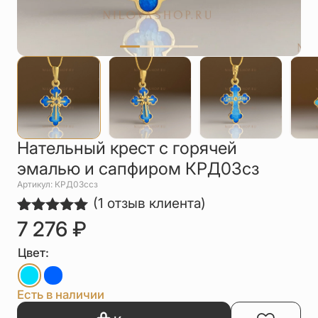
Упаковка
Цепи
Чётки
Шнурки на
шею
Другое
Нательный крест с горячей
эмалью и сапфиром КРД03сз
Артикул: КРД03ссз
(
1
отзыв клиента)
7 276
₽
Рейтинг
1
5.00
из 5
на основе
Цвет:
опроса
пользователя
Есть в наличии