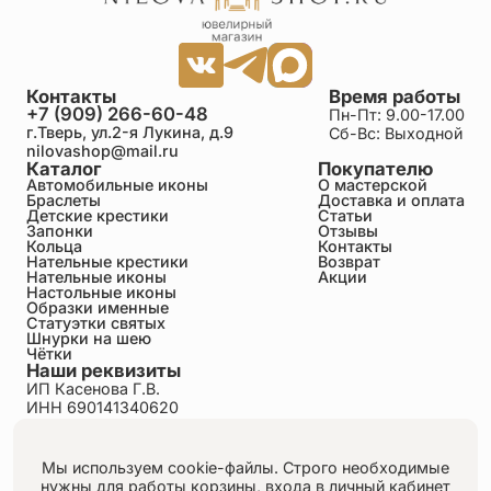
Контакты
Время работы
+7 (909) 266-60-48
Пн-Пт: 9.00-17.00
г.Тверь, ул.2-я Лукина, д.9
Сб-Вс: Выходной
nilovashop@mail.ru
Каталог
Покупателю
Автомобильные иконы
О мастерской
Браслеты
Доставка и оплата
Детские крестики
Статьи
Запонки
Отзывы
Кольца
Контакты
Нательные крестики
Возврат
Нательные иконы
Акции
Настольные иконы
Образки именные
Статуэтки святых
Шнурки на шею
Чётки
Наши реквизиты
ИП Касенова Г.В.
ИНН 690141340620
ОГРНИП 318695200011351
Политика конфиденциальности
Пользовательское соглашение
Мы используем cookie-файлы. Строго необходимые
Публичная оферта
нужны для работы корзины, входа в личный кабинет