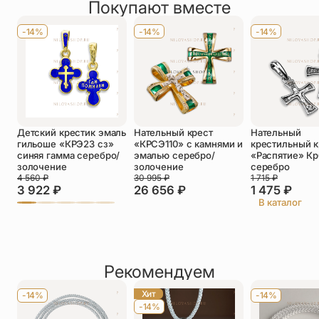
Покупают вместе
Оставить отзыв
монастыре г. Москвы. Молятся ей, прося помощи в
Имя
*
житейских скорбях и нуждах, укрепления в вере,
утешения и заступничества. По бокам служащие ей
-14%
-14%
-14%
ангелы.
Телефон
*
Отзыв
*
Детский крестик эмаль
Нательный крест
Нательный
гильоше «КРЭ23 сз»
«КРСЭ110» с камнями и
крестильный к
синяя гамма серебро/
эмалью серебро/
«Распятие» Кр
золочение
золочение
серебро
4 560
₽
30 995
₽
1 715
₽
3 922
₽
26 656
₽
1 475
₽
Прикрепить фото
В каталог
До 5 фото, JPG/PNG/WEBP, не более 5 МБ каждое
Рекомендуем
Хит
-14%
-14%
-14%