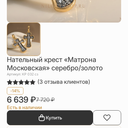
Упаковка
Цепи
Чётки
Шнурки на
шею
Другое
Нательный крест «Матрона
Московская» серебро/золото
Артикул: КР 032 сз
(
3
отзыва клиентов)
Рейтинг
3
-14%
5.00
из 5
6 639
₽
7 720
₽
на основе
опроса
Есть в наличии
пользователей
Купить