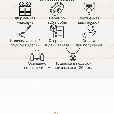
Андрей
25.06.2026
Достоинства: Здравствуйте, я профессионально
занимаюсь фотосъемкой ювелирных изделий и
Фирменная
Серебро
Сертификат
через меня прошло огромное количество
упаковка
925 пробы
мастерской
предметов в том числе и религиозной тематики, и
большая редкость видеть изделия в серебре с
таким качеством, детализацией и аккуратностью.
Очень доволен работой магазина. Берегите своих
Индивидуальный
Отправка
Оплата
мастеров ))
подбор изделий
в день заказа
при получении
Освящено
Подвеска в подарок
полным чином
при заказе от 20 тыс.