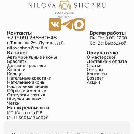
Контакты
Время работы
+7 (909) 266-60-48
Пн-Пт: 9.00-17.00
г.Тверь, ул.2-я Лукина, д.9
Сб-Вс: Выходной
nilovashop@mail.ru
Каталог
Покупателю
Автомобильные иконы
О мастерской
Браслеты
Доставка и оплата
Детские крестики
Статьи
Запонки
Отзывы
Кольца
Контакты
Нательные крестики
Возврат
Нательные иконы
Акции
Настольные иконы
Образки именные
Статуэтки святых
Шнурки на шею
Чётки
Наши реквизиты
ИП Касенова Г.В.
ИНН 690141340620
ОГРНИП 318695200011351
Политика конфиденциальности
Пользовательское соглашение