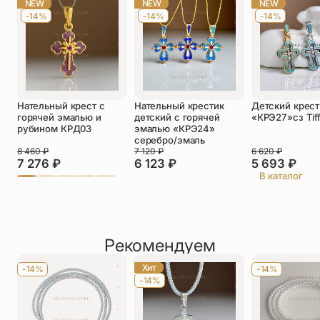
NEW
NEW
NEW
-14%
-14%
-14%
Телефон
*
Отзыв
*
Нательный крест с
Нательный крестик
Детский крест
горячей эмалью и
детский с горячей
«КРЭ27»сз Tif
рубином КРД03
эмалью «КРЭ24»
серебро/эмаль
8 460
₽
7 120
₽
6 620
₽
7 276
₽
6 123
₽
5 693
₽
Прикрепить фото
В каталог
До 5 фото, JPG/PNG/WEBP, не более 5 МБ каждое
Рекомендуем
Хит
-14%
-14%
-14%