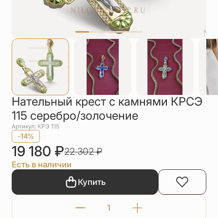
Упаковка
Цепи
Чётки
Шнурки на
шею
Другое
Нательный крест с камнями КРСЭ
115 серебро/золочение
Артикул: КРЭ 115
-14%
19 180
₽
22 302
₽
Есть в наличии
Купить
Количество