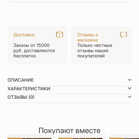
товара
Нательный
крест
с
Доставка
Отзывы о
камнями
магазине
Заказы от 15000
Только честные
КРСЭ
руб.
доставляются
отзывы
наших
бесплатно
покупателей
115
серебро/
золочение
ОПИСАНИЕ
ХАРАКТЕРИСТИКИ
Состав:
серебро 925 пр., золото 999 пр., 45 кристаллов
Покрытие
Позолота
ОТЗЫВЫ (0)
Swarovski, горячая эмаль
Вид металла
Серебро 925 пробы
Камень
Swarovski
0,0
Декор
Эмаль
Рейтинг товара
По размеру
Средние (3,1-5 см)
0 отзывов
Покупают вместе
Оставить отзыв
Имя
*