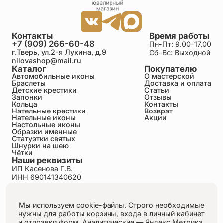
Контакты
Время работы
+7 (909) 266-60-48
Пн-Пт: 9.00-17.00
г.Тверь, ул.2-я Лукина, д.9
Сб-Вс: Выходной
nilovashop@mail.ru
Каталог
Покупателю
Автомобильные иконы
О мастерской
Браслеты
Доставка и оплата
Детские крестики
Статьи
Запонки
Отзывы
Кольца
Контакты
Нательные крестики
Возврат
Нательные иконы
Акции
Настольные иконы
Образки именные
Статуэтки святых
Шнурки на шею
Чётки
Наши реквизиты
ИП Касенова Г.В.
ИНН 690141340620
ОГРНИП 318695200011351
Политика конфиденциальности
Пользовательское соглашение
Мы используем cookie-файлы. Строго необходимые
Публичная оферта
нужны для работы корзины, входа в личный кабинет
Согласие на обработку персональных данных
и отправки форм.
Аналитические — Яндекс.Метрика,