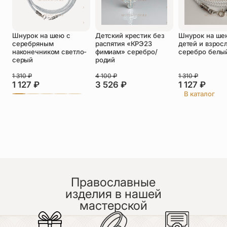
Оставить отзыв
Шнурок на шею с
Детский крестик без
Шнурок на ше
Подтверждаю свое согласие с
серебряным
распятия «КРЭ23
детей и взрос
политикой конфиденциальности
и даю
наконечником светло-
фимиам» серебро/
серебро белы
согласие на обработку персональных
серый
родий
данных
Пока нет отзывов. Будьте первым!
1 310
₽
4 100
₽
1 310
₽
1 127
₽
3 526
₽
1 127
₽
В каталог
Православные
изделия в нашей
мастерской