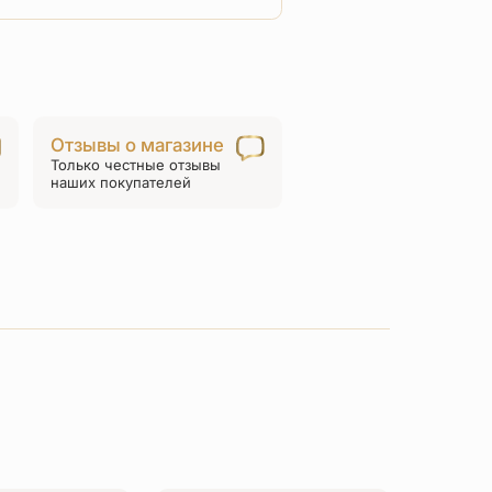
товара
Нательный
крест
«Серафим
Саровский»
Отзывы о магазине
серебро
Только честные отзывы
наших покупателей