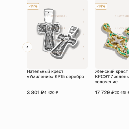
-14%
-14%
Нательный крест
Женский крест
«Умиление» КР15 серебро
КРСЭ117 зелены
золочение
3 801
₽
17 729
₽
4 420
₽
20 615