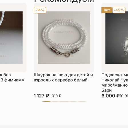
-14%
Хит
-45%
к без
Шнурок на шею для детей и
Подвеска-м
23 фимиам»
взрослых серебро белый
Николай Чуд
миро/манной
Бари
1 127
₽
6 000
₽
1 310
₽
10 