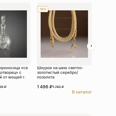
-14%
Хит
-14
ироносица «св
Шнурок на шею светло-
Детский 
отворец» с
золотистый серебро/
распяти
 от мощей г.
позолота
серебро
1 496
₽
3 526
₽
999
₽
1 740
₽
В каталог