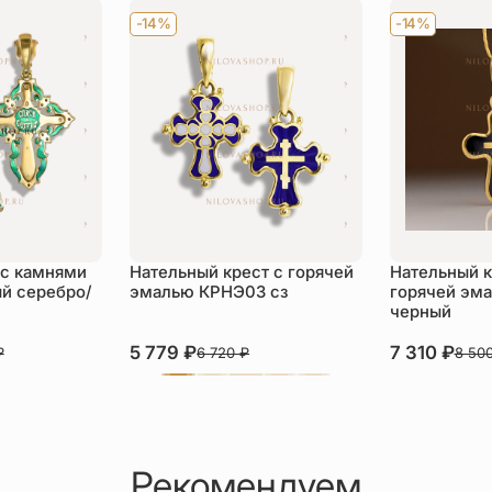
-14%
-14%
 с камнями
Нательный крест с горячей
Нательный к
й серебро/
эмалью КРНЭ03 сз
горячей эма
черный
5 779
₽
7 310
₽
₽
6 720
₽
8 50
Рекомендуем