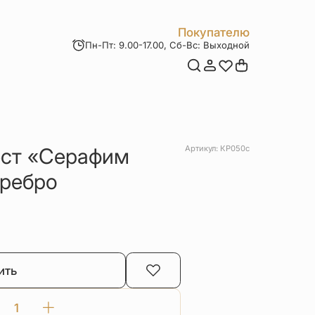
Покупателю
Пн-Пт: 9.00-17.00, Сб-Вс: Выходной
Мои заказы
Доставка и оплата
Возврат товара
Статьи
Контакты
Отзывы
Акции
ест «Серафим
Артикул: КР050с
еребро
ить
Количество