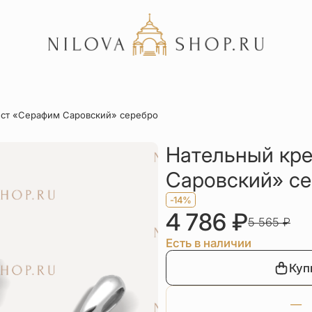
Акции
ест «Серафим Саровский» серебро
Отзывы
Статьи
Нательный кр
Саровский» с
-14%
4 786
₽
5 565
₽
Есть в наличии
Куп