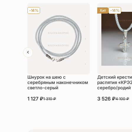
-14%
Хит
-14%
Шнурок на шею с
Детский крести
серебряным наконечником
распятия «КРЭ
светло-серый
серебро/родий
1 127
₽
3 526
₽
1 310
₽
4 100
₽