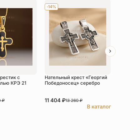
-14%
-14%
рестик с
Нательный крест «Георгий
Детский 
лью КРЭ 21
Победоносец» серебро
«КРЭ12»
11 404
₽
6 020
₽
0
₽
13 260
₽
В каталог