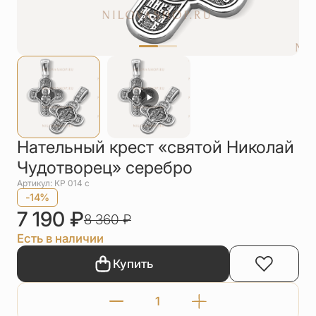
Упаковка
Цепи
Чётки
Шнурки на
шею
Другое
Нательный крест «святой Николай
Чудотворец» серебро
Артикул: КР 014 с
-14%
7 190
₽
8 360
₽
Есть в наличии
Купить
Количество