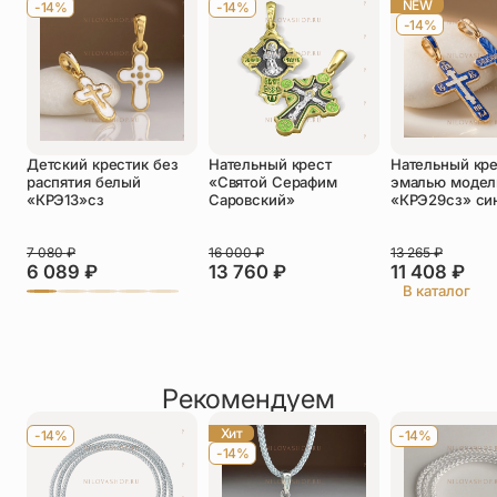
NEW
-14%
-14%
-14%
Телефон
*
Отзыв
*
Детский крестик без
Нательный крест
Нательный кре
распятия белый
«Святой Серафим
эмалью модел
«КРЭ13»сз
Саровский»
«КРЭ29сз» си
7 080
₽
16 000
₽
13 265
₽
Прикрепить фото
6 089
₽
13 760
₽
11 408
₽
В каталог
До 5 фото, JPG/PNG/WEBP, не более 5 МБ каждое
Рекомендуем
Хит
-14%
-14%
-14%