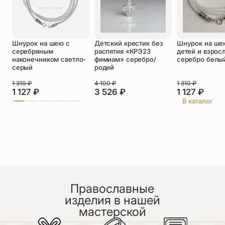
Оставить отзыв
Подтверждаю свое согласие с
Шнурок на шею с
Детский крестик без
Шнурок на ше
политикой конфиденциальности
и даю
серебряным
распятия «КРЭ23
детей и взрос
согласие на обработку персональных
наконечником светло-
фимиам» серебро/
серебро белы
данных
серый
родий
Пока нет отзывов. Будьте первым!
1 310
₽
4 100
₽
1 310
₽
1 127
₽
3 526
₽
1 127
₽
В каталог
Православные
изделия в нашей
мастерской