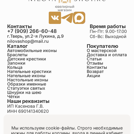
Контакты
Время работы
+7 (909) 266-60-48
Пн-Пт: 9.00-17.00
г.Тверь, ул.2-я Лукина, д.9
Сб-Вс: Выходной
nilovashop@mail.ru
Каталог
Покупателю
Автомобильные иконы
О мастерской
Браслеты
Доставка и оплата
Детские крестики
Статьи
Запонки
Отзывы
Кольца
Контакты
Нательные крестики
Возврат
Нательные иконы
Акции
Настольные иконы
Образки именные
Статуэтки святых
Шнурки на шею
Чётки
Наши реквизиты
ИП Касенова Г.В.
ИНН 690141340620
ОГРНИП 318695200011351
Политика конфиденциальности
Пользовательское соглашение
Мы используем cookie-файлы. Строго необходимые
Публичная оферта
нужны для работы корзины, входа в личный кабинет