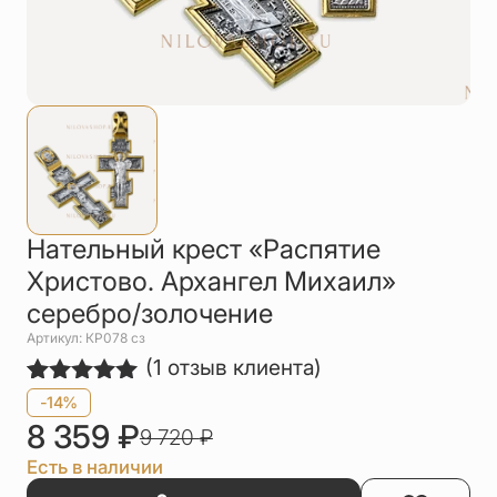
Упаковка
Цепи
Чётки
Шнурки на
шею
Другое
Нательный крест «Распятие
Христово. Архангел Михаил»
серебро/золочение
Артикул: КР078 сз
(
1
отзыв клиента)
Рейтинг
1
-14%
5.00
из 5
8 359
₽
9 720
₽
на основе
опроса
Есть в наличии
пользователя