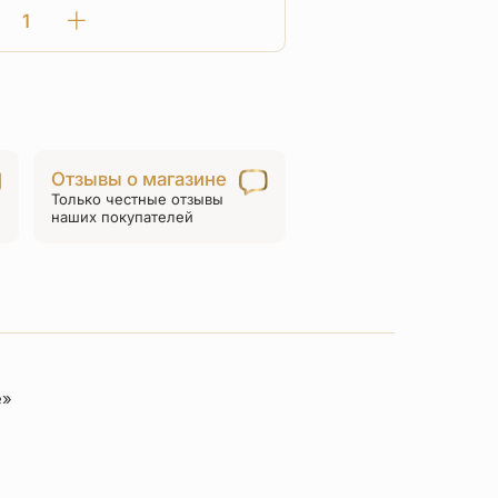
Количество
товара
Нательный
крест
«Спас
Нерукотворный»
Отзывы о магазине
КР08
Только честные отзывы
серебро
наших покупателей
е»