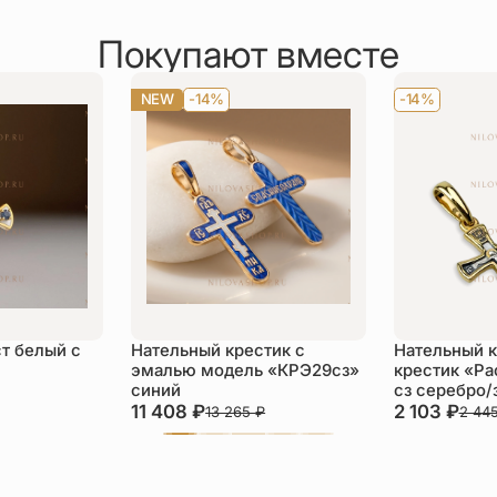
Покупают вместе
NEW
-14%
-14%
т белый с
Нательный крестик с
Нательный 
эмалью модель «КРЭ29сз»
крестик «Ра
синий
сз серебро/
11 408
₽
2 103
₽
13 265
₽
2 44