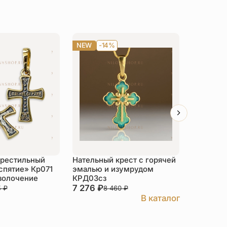
NEW
-14%
-14%
крестильный
Нательный крест с горячей
Нательны
спятие» Кр071
эмалью и изумрудом
Матрона»
золочение
КРД03сз
серебро
7 276
₽
4 786
₽
5
₽
8 460
₽
В каталог