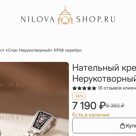
Акции
ст «Спас Нерукотворный» КР08 серебро
Отзывы
Статьи
Нательный кре
Нерукотворны
(
6
отзывов клиен
Рейтинг
6
-14%
5.00
из 5
7 190
₽
на основе
8 360
₽
опроса
пользователей
Есть в наличии
Куп