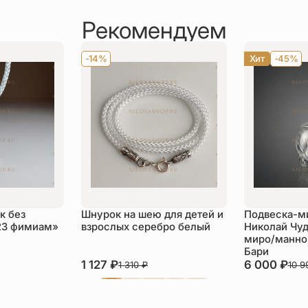
Рекомендуем
-14%
Хит
-45%
к без
Шнурок на шею для детей и
Подвеска-м
23 фимиам»
взрослых серебро белый
Николай Чуд
миро/манной
Бари
1 127
₽
6 000
₽
1 310
₽
10 