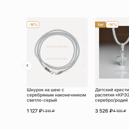
-14%
Хит
-14%
Шнурок на шею с
Детский крести
серебряным наконечником
распятия «КРЭ
светло-серый
серебро/родий
1 127
₽
3 526
₽
1 310
₽
4 100
₽