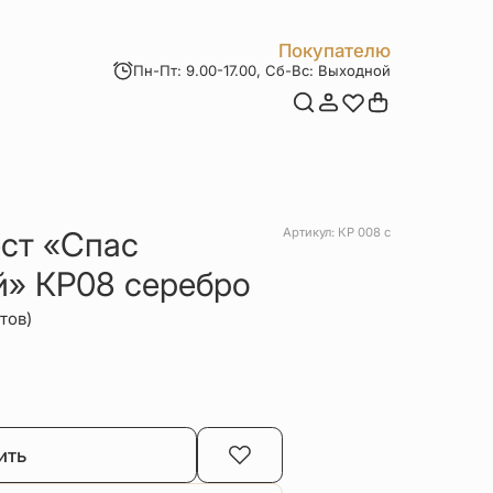
Покупателю
Пн-Пт: 9.00-17.00, Сб-Вс: Выходной
Мои заказы
Доставка и оплата
Возврат товара
Статьи
Контакты
Отзывы
Акции
ст «Спас
Артикул: КР 008 с
й» КР08 серебро
тов)
ить