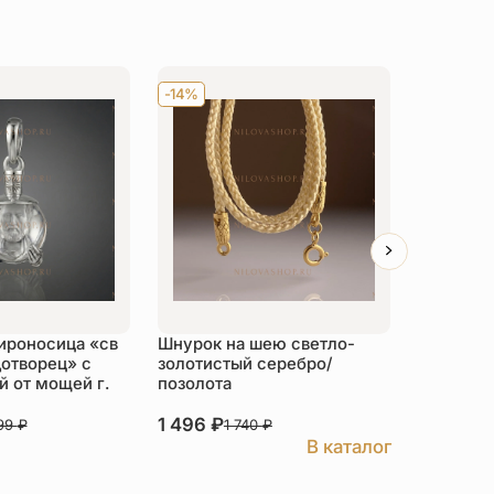
-14%
Хит
-14
ироносица «св
Шнурок на шею светло-
Детский 
отворец» с
золотистый серебро/
распяти
 от мощей г.
позолота
серебро
1 496
₽
3 526
₽
999
₽
1 740
₽
В каталог