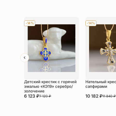
-14%
-14%
Детский крестик с горячей
Нательный крес
эмалью «КЭ19» серебро/
сапфирами
золочение
6 123
₽
10 182
₽
7 120
₽
11 840
₽