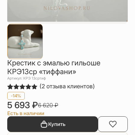
Упаковка
Цепи
Чётки
Шнурки на
шею
Другое
Крестик с эмалью гильоше
КРЭ13ср «тиффани»
Артикул: КРЭ 13сртиф
(
2
отзыва клиентов)
Рейтинг
2
-14%
5.00
из 5
5 693
₽
6 620
₽
на основе
опроса
Есть в наличии
пользователей
Купить