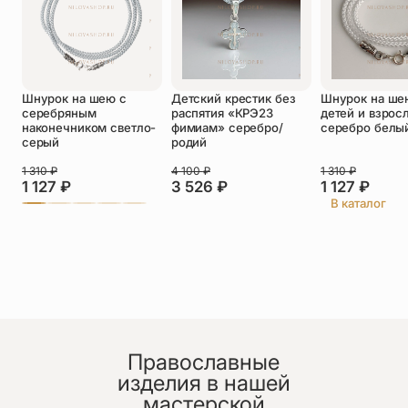
Оставить отзыв
Шнурок на шею с
Детский крестик без
Шнурок на ше
Подтверждаю свое согласие с
серебряным
распятия «КРЭ23
детей и взрос
политикой конфиденциальности
и даю
наконечником светло-
фимиам» серебро/
серебро белы
согласие на обработку персональных
серый
родий
данных
1 310
₽
4 100
₽
1 310
₽
Юлия
1 127
₽
3 526
₽
1 127
₽
09.07.2026
В каталог
Добрый день!
Чудесный крестик! Нежный и красивый.
Качество, как всегда, на высоте.
Благодарю!
Православные
изделия в нашей
Бэлла Казбековна
мастерской
25.06.2026