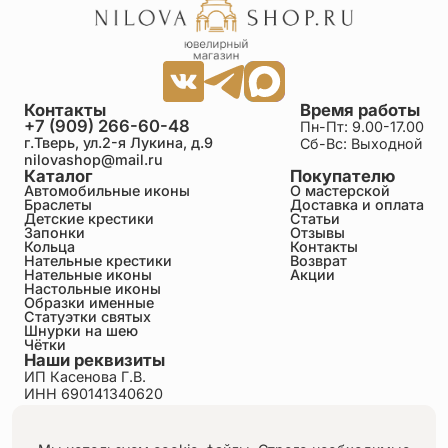
Контакты
Время работы
+7 (909) 266-60-48
Пн-Пт: 9.00-17.00
г.Тверь, ул.2-я Лукина, д.9
Сб-Вс: Выходной
nilovashop@mail.ru
Каталог
Покупателю
Автомобильные иконы
О мастерской
Браслеты
Доставка и оплата
Детские крестики
Статьи
Запонки
Отзывы
Кольца
Контакты
Нательные крестики
Возврат
Нательные иконы
Акции
Настольные иконы
Образки именные
Статуэтки святых
Шнурки на шею
Чётки
Наши реквизиты
ИП Касенова Г.В.
ИНН 690141340620
ОГРНИП 318695200011351
Политика конфиденциальности
Пользовательское соглашение