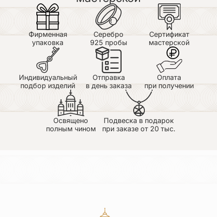
Заказывали в подарок крестнице !!! Крестик для
Кристины!!! Заказ пришел очень быстро ! Само
изделие выполнено настолько аккуратно и нежно
!!! Обладательница крестика довольна! За
Фирменная
Серебро
Сертификат
подарком теперь к вам !!! Отдельно спасибо
упаковка
925 пробы
мастерской
оператору What's app, всегда на связи , на все
вопросы отвечали очень быстро !!! Спасибо!!!
Индивидуальный
Отправка
Оплата
подбор изделий
в день заказа
при получении
Освящено
Подвеска в подарок
полным чином
при заказе от 20 тыс.