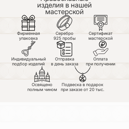
изделия в нашей
Олеся
мастерской
25.06.2026
Приобрели крестик на крестины дочке, цвет
бирюза, ну очень красивый, и очень удобный, ни за
что не цепляется, на коже не оставляет следов
когда ребёнок спит .У нас есть с чем
Фирменная
Серебро
Сертификат
сравнить...Огромное Вам спасибо, носим с
упаковка
925 пробы
мастерской
удовольствием.
Индивидуальный
Отправка
Оплата
подбор изделий
в день заказа
при получении
Освящено
Подвеска в подарок
полным чином
при заказе от 20 тыс.