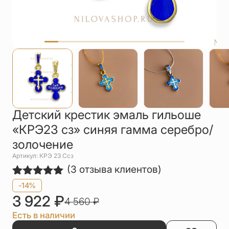
Упаковка
Цепи
Чётки
Шнурки на
шею
Другое
Детский крестик эмаль гильоше
«КРЭ23 сз» синяя гамма серебро/
золочение
Артикул: КРЭ 23 Cсз
(
3
отзыва клиентов)
Рейтинг
3
-14%
5.00
из 5
3 922
₽
4 560
₽
на основе
опроса
Есть в наличии
пользователей