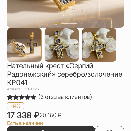
Упаковка
Цепи
Чётки
Шнурки на
шею
Другое
Нательный крест «Сергий
Радонежский» серебро/золочение
КР041
Артикул: КР 041 сз
(
2
отзыва клиентов)
Рейтинг
2
-14%
5.00
из 5
17 338
₽
20 160
₽
на основе
опроса
Есть в наличии
пользователей