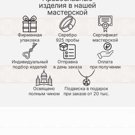
сергей
изделия в нашей
25.06.2026
мастерской
ношу такой крест на гайтане не снимая уже 3-й
год, вид остался первозданный - качество на
высоте. И что самое главное - оберегает и
защищает.
Фирменная
Серебро
Сертификат
упаковка
925 пробы
мастерской
Индивидуальный
Отправка
Оплата
подбор изделий
в день заказа
при получении
Освящено
Подвеска в подарок
полным чином
при заказе от 20 тыс.