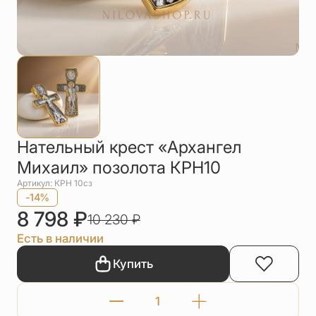
Упаковка
Цепи
Чётки
Шнурки на
шею
Другое
Нательный крест «Архангел
Михаил» позолота КРН10
Артикул: КРН 10сз
-14%
8 798
₽
10 230
₽
Есть в наличии
Купить
Количество