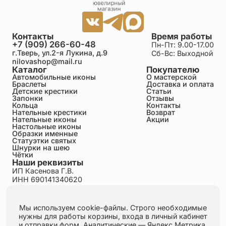
Этот крест объединяет два великих христианских
образа — Распятие Христово и Архангела Михаила. Он
напоминает о победе Христа над смертью и о верности
Богу, которую Архистратиг Михаил явил всему
ангельскому миру.
Контакты
Время работы
+7 (909) 266-60-48
Пн-Пт: 9.00-17.00
г.Тверь, ул.2-я Лукина, д.9
Сб-Вс: Выходной
nilovashop@mail.ru
Каталог
Покупателю
Автомобильные иконы
О мастерской
Браслеты
Доставка и оплата
Детские крестики
Статьи
Запонки
Отзывы
Кольца
Контакты
Нательные крестики
Возврат
Нательные иконы
Акции
Настольные иконы
Образки именные
Статуэтки святых
Шнурки на шею
Чётки
Наши реквизиты
ИП Касенова Г.В.
ИНН 690141340620
ОГРНИП 318695200011351
Политика конфиденциальности
Пользовательское соглашение
Мы используем cookie-файлы. Строго необходимые
Публичная оферта
нужны для работы корзины, входа в личный кабинет
Согласие на обработку персональных данных
и отправки форм.
Аналитические — Яндекс.Метрика,