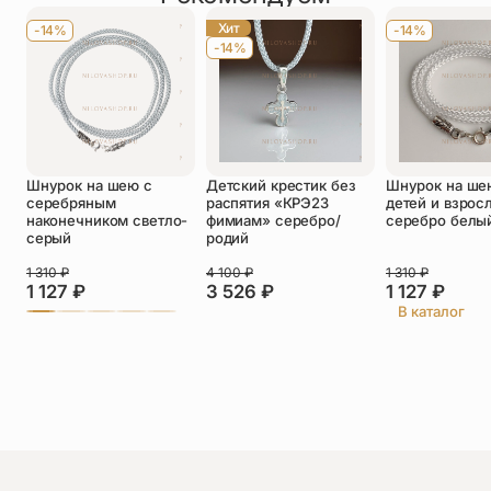
Хит
-14%
-14%
-14%
Оставить отзыв
Подтверждаю свое согласие с
Шнурок на шею с
Детский крестик без
Шнурок на ше
политикой конфиденциальности
и даю
серебряным
распятия «КРЭ23
детей и взрос
согласие на обработку персональных
наконечником светло-
фимиам» серебро/
серебро белы
данных
серый
родий
Елена
1 310
₽
4 100
₽
1 310
₽
29.06.2026
1 127
₽
3 526
₽
1 127
₽
Божья Матерь "Неупиваемая чаша" Достоинства:
В каталог
Просто изумительное качество выполнения
деталей на образке. Быстрая доставка. Спасибо)))