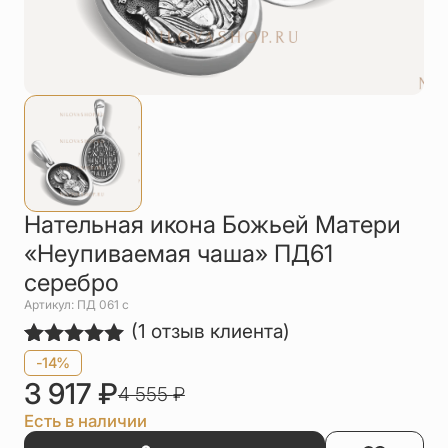
Упаковка
Цепи
Чётки
Шнурки на
шею
Другое
Нательная икона Божьей Матери
«Неупиваемая чаша» ПД61
серебро
Артикул: ПД 061 с
(
1
отзыв клиента)
Рейтинг
1
-14%
5.00
из 5
3 917
₽
4 555
₽
на основе
опроса
Есть в наличии
пользователя