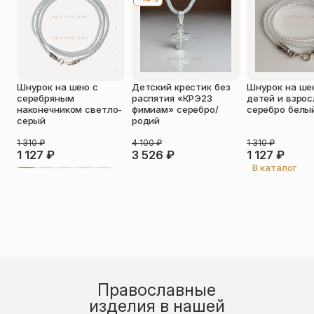
Оставить отзыв
Подтверждаю свое согласие с
Шнурок на шею с
Детский крестик без
Шнурок на ше
политикой конфиденциальности
и
серебряным
распятия «КРЭ23
детей и взро
даю согласие на обработку
наконечником светло-
фимиам» серебро/
серебро белы
персональных данных
серый
родий
Андрей
1 310
₽
4 100
₽
1 310
₽
29.06.2026
1 127
₽
3 526
₽
1 127
₽
Качественно и красиво сделано. Рекомендую.
В каталог
Православные
изделия в нашей