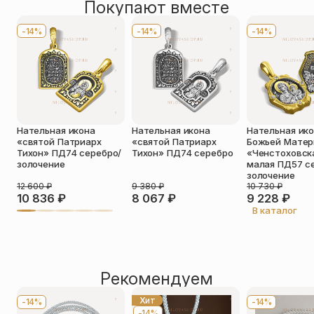
Покупают вместе
Оставить отзыв
непостыдное, ходатайство ко творцу непреложное не
Имя
*
презри грешных молений гласы»
-14%
-14%
-14%
Телефон
*
Отзыв
*
Нательная икона
Нательная икона
Нательная ик
«святой Патриарх
«святой Патриарх
Божьей Матер
Тихон» ПД74 серебро/
Тихон» ПД74 серебро
«Ченстоховск
золочение
малая ПД57 с
золочение
12 600
₽
9 380
₽
10 730
₽
Прикрепить фото
10 836
₽
8 067
₽
9 228
₽
В каталог
До 5 фото, JPG/PNG/WEBP, не более 5 МБ каждое
Рекомендуем
Хит
-14%
-14%
-14%