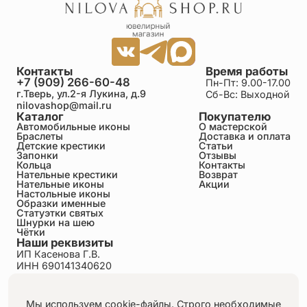
Контакты
Время работы
+7 (909) 266-60-48
Пн-Пт: 9.00-17.00
г.Тверь, ул.2-я Лукина, д.9
Сб-Вс: Выходной
nilovashop@mail.ru
Каталог
Покупателю
Автомобильные иконы
О мастерской
Браслеты
Доставка и оплата
Детские крестики
Статьи
Запонки
Отзывы
Кольца
Контакты
Нательные крестики
Возврат
Нательные иконы
Акции
Настольные иконы
Образки именные
Статуэтки святых
Шнурки на шею
Чётки
Наши реквизиты
ИП Касенова Г.В.
ИНН 690141340620
ОГРНИП 318695200011351
Политика конфиденциальности
Пользовательское соглашение
Мы используем cookie-файлы. Строго необходимые