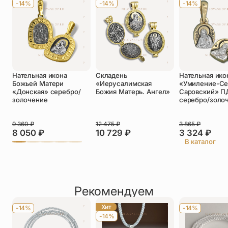
-14%
-14%
-14%
Телефон
*
Отзыв
*
Нательная икона
Складень
Нательная ико
Божьей Матери
«Иерусалимская
«Умиление-С
«Донская» серебро/
Божия Матерь. Ангел»
Саровский» П
золочение
серебро/золо
Прикрепить фото
9 360
₽
12 475
₽
3 865
₽
8 050
₽
10 729
₽
3 324
₽
До 5 фото, JPG/PNG/WEBP, не более 5 МБ каждое
В каталог
Рекомендуем
Хит
-14%
-14%
-14%