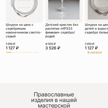
Оставить отзыв
Подтверждаю свое согласие с
политикой конфиденциальности
и даю
Шнурок на шею с
Детский крестик без
Шнурок на ше
согласие на обработку персональных
серебряным
распятия «КРЭ23
детей и взрос
данных
наконечником светло-
фимиам» серебро/
серебро белы
Пока нет отзывов. Будьте первым!
серый
родий
1 310
₽
4 100
₽
1 310
₽
1 127
₽
3 526
₽
1 127
₽
В каталог
Православные
изделия в нашей
мастерской