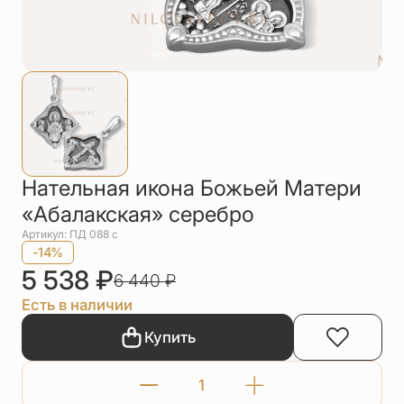
Упаковка
Цепи
Чётки
Шнурки на
шею
Другое
Нательная икона Божьей Матери
«Абалакская» серебро
Артикул: ПД 088 с
-14%
5 538
₽
6 440
₽
Есть в наличии
Купить
Количество