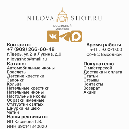
заказ оформили 10 мая, 11 уже доставили.
Яхин Сабир Фридрихович
26.06.2026
Достоинства: На столько красивая работа
мастера, просто поражает, как можно такие
изображения разместить на такой маленькой
Контакты
Время работы
площади) Я приятно удивлён!!! Недостатки: Их
+7 (909) 266-60-48
Пн-Пт: 9.00-17.00
попросту нет!!! Выбрать и составить заказ не
г.Тверь, ул.2-я Лукина, д.9
Сб-Вс: Выходной
составляет никакого труда, на север доставили
nilovashop@mail.ru
почти за неделю. Большое спасибо за Вашу
Каталог
Покупателю
работу, молодцы!!!
Автомобильные иконы
О мастерской
Браслеты
Доставка и оплата
Детские крестики
Статьи
Любовь
Запонки
Отзывы
Кольца
Контакты
26.06.2026
Нательные крестики
Возврат
Отличная работа, спасибо! Достоинства: Красиво,
Нательные иконы
Акции
достойно, лаконично! Недостатки: Не увидела
Настольные иконы
Образки именные
Очень долго искала в подарок, именно для
Статуэтки святых
Михаила. Очень достойно выполнено, выглядит
Шнурки на шею
интересно, тяжеленький и компактный
Чётки
одновременно. Доставили в Нижний Новгород
Наши реквизиты
тоже быстро. Спасибо!
ИП Касенова Г.В.
ИНН 690141340620