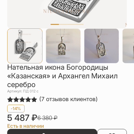
Упаковка
Цепи
Чётки
Шнурки на
шею
Другое
Нательная икона Богородицы
«Казанская» и Архангел Михаил
серебро
Артикул: ПД 012 с
(
7
отзывов клиентов)
Рейтинг
7
-14%
5.00
из 5
5 487
₽
6 380
₽
на основе
опроса
Есть в наличии
пользователей