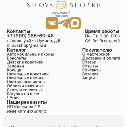
Контакты
Время работы
+7 (909) 266-60-48
Пн-Пт: 9.00-17.00
г.Тверь, ул.2-я Лукина, д.9
Сб-Вс: Выходной
nilovashop@mail.ru
Каталог
Покупателю
Автомобильные иконы
О мастерской
Браслеты
Доставка и оплата
Детские крестики
Статьи
Запонки
Отзывы
Кольца
Контакты
Нательные крестики
Возврат
Нательные иконы
Акции
Настольные иконы
Образки именные
Статуэтки святых
Шнурки на шею
Чётки
Наши реквизиты
ИП Касенова Г.В.
ИНН 690141340620
ОГРНИП 318695200011351
Политика конфиденциальности
Пользовательское соглашение