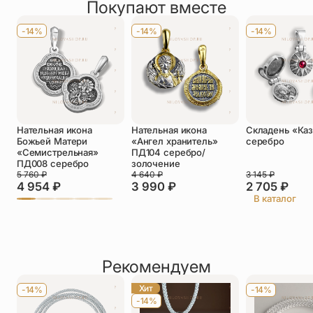
Покупают вместе
Оставить отзыв
Имя
*
-14%
-14%
-14%
Телефон
*
Отзыв
*
Нательная икона
Нательная икона
Складень «Каз
Божьей Матери
«Ангел хранитель»
серебро
«Семистрельная»
ПД104 серебро/
ПД008 серебро
золочение
5 760
₽
4 640
₽
3 145
₽
4 954
₽
3 990
₽
2 705
₽
Прикрепить фото
В каталог
До 5 фото, JPG/PNG/WEBP, не более 5 МБ каждое
Рекомендуем
Хит
-14%
-14%
-14%