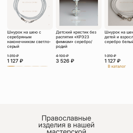
Оставить отзыв
Шнурок на шею с
Детский крестик без
Шнурок на ше
Подтверждаю свое согласие с
серебряным
распятия «КРЭ23
детей и взрос
политикой конфиденциальности
и даю
наконечником светло-
фимиам» серебро/
серебро белы
согласие на обработку персональных
серый
родий
данных
1 310
₽
4 100
₽
1 310
₽
Татьяна
1 127
₽
3 526
₽
1 127
₽
29.06.2026
В каталог
Очень понравилась икона! Увидела в храме, но
заказала здесь. Глаз не оторвать, моя! Спаси Бог!
Православные
изделия в нашей
мастерской