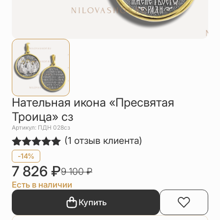
Упаковка
Цепи
Чётки
Шнурки на
шею
Другое
Нательная икона «Пресвятая
Троица» сз
Артикул: ПДН 028сз
(
1
отзыв клиента)
Рейтинг
1
-14%
5.00
из 5
7 826
₽
9 100
₽
на основе
опроса
Есть в наличии
пользователя
Купить