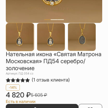
Упаковка
Цепи
Чётки
Шнурки на
шею
Другое
Нательная икона «Святая Матрона
Московская» ПД54 серебро/
золочение
Артикул: ПД 054 сз
(
1
отзыв клиента)
Рейтинг
1
-14%
5.00
из 5
4 820
₽
5 605
₽
на основе
опроса
Есть в наличии
пользователя