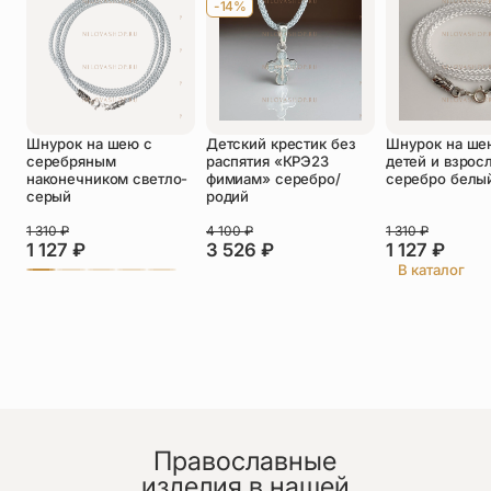
-14%
Оставить отзыв
Подтверждаю свое согласие с
Шнурок на шею с
Детский крестик без
Шнурок на ше
политикой конфиденциальности
и даю
серебряным
распятия «КРЭ23
детей и взрос
согласие на обработку персональных
наконечником светло-
фимиам» серебро/
серебро белы
данных
серый
родий
Пока нет отзывов. Будьте первым!
1 310
₽
4 100
₽
1 310
₽
1 127
₽
3 526
₽
1 127
₽
В каталог
Православные
изделия в нашей