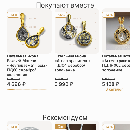
непостыдное, ходатайство ко творцу непреложное не
Покупают вместе
Оставить отзыв
презри грешных молений гласы»
Имя
*
-14%
-14%
-14%
Телефон
*
Отзыв
*
Нательная икона
Нательная икона
Нательная ико
Божьей Матери
«Ангел хранитель»
«Ангел хранит
«Неупиваемая чаша»
ПД104 серебро/
ПДЛН062 сере
ПД60 серебро/
золочение
золочение
золочение
5 460
₽
4 640
₽
5 940
₽
Прикрепить фото
4 696
₽
3 990
₽
5 108
₽
В каталог
До 5 фото, JPG/PNG/WEBP, не более 5 МБ каждое
Рекомендуем
Хит
-14%
-14%