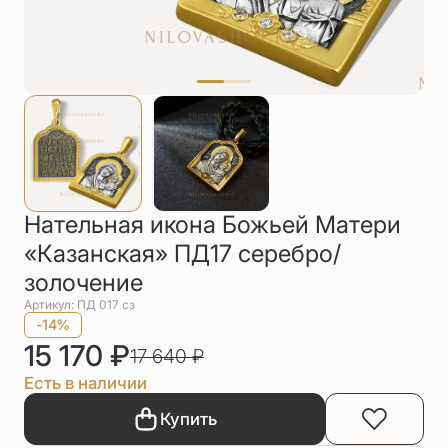
Упаковка
Цепи
Чётки
Шнурки на
шею
Другое
Нательная икона Божьей Матери
«Казанская» ПД17 серебро/
золочение
Артикул: ПД 017 сз
-14%
15 170
₽
17 640
₽
Есть в наличии
Купить