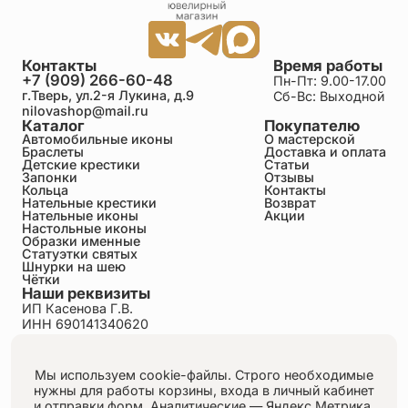
Контакты
Время работы
+7 (909) 266-60-48
Пн-Пт: 9.00-17.00
г.Тверь, ул.2-я Лукина, д.9
Сб-Вс: Выходной
nilovashop@mail.ru
Каталог
Покупателю
Автомобильные иконы
О мастерской
Браслеты
Доставка и оплата
Детские крестики
Статьи
Запонки
Отзывы
Кольца
Контакты
Нательные крестики
Возврат
Нательные иконы
Акции
Настольные иконы
Образки именные
Статуэтки святых
Шнурки на шею
Чётки
Наши реквизиты
ИП Касенова Г.В.
ИНН 690141340620
ОГРНИП 318695200011351
Политика конфиденциальности
Пользовательское соглашение
Мы используем cookie-файлы. Строго необходимые
Публичная оферта
нужны для работы корзины, входа в личный кабинет
Согласие на обработку персональных данных
и отправки форм.
Аналитические — Яндекс.Метрика,