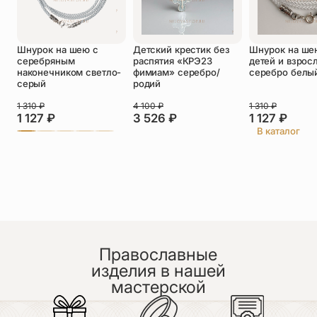
Оставить отзыв
Шнурок на шею с
Детский крестик без
Шнурок на ше
Подтверждаю свое согласие с
серебряным
распятия «КРЭ23
детей и взрос
политикой конфиденциальности
и даю
наконечником светло-
фимиам» серебро/
серебро белы
согласие на обработку персональных
серый
родий
данных
Пока нет отзывов. Будьте первым!
1 310
₽
4 100
₽
1 310
₽
1 127
₽
3 526
₽
1 127
₽
В каталог
Православные
изделия в нашей
мастерской