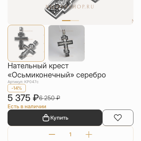
Упаковка
Цепи
Чётки
Шнурки на
шею
Другое
Нательный крест
«Осьмиконечный» серебро
Артикул: КР047с
-14%
5 375
₽
6 250
₽
Есть в наличии
Купить
Количество