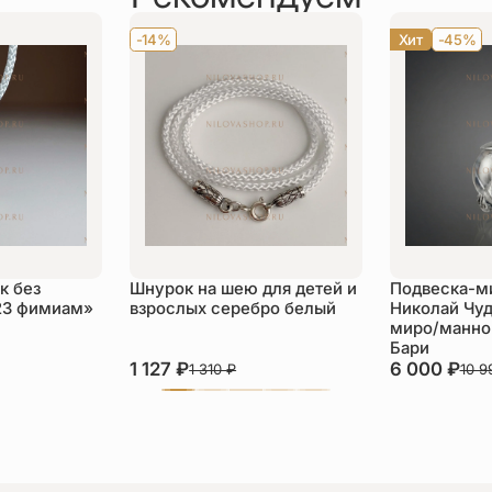
-14%
Хит
-45%
к без
Шнурок на шею для детей и
Подвеска-м
23 фимиам»
взрослых серебро белый
Николай Чуд
миро/манной
Бари
1 127
₽
6 000
₽
1 310
₽
10 