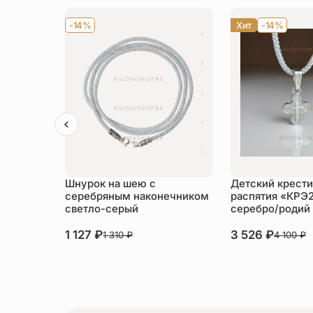
-14%
Хит
-14%
Шнурок на шею с
Детский крести
серебряным наконечником
распятия «КРЭ
светло-серый
серебро/родий
1 127
₽
3 526
₽
1 310
₽
4 100
₽