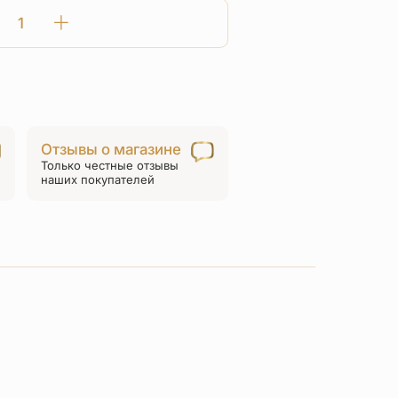
Количество
товара
Нательный
крест
с
камнями
Отзывы о магазине
и
Только честные отзывы
голубой
наших покупателей
эмалью
«КРСЭ103»
серебро/
золочение