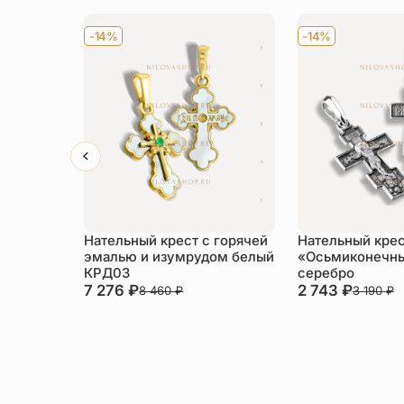
-14%
-14%
Нательный крест с горячей
Нательный кре
эмалью и изумрудом белый
«Осьмиконечны
КРД03
серебро
7 276
₽
2 743
₽
8 460
₽
3 190
₽