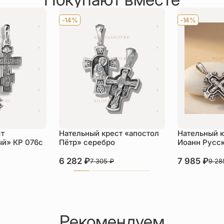
-14%
-14%
ст
Нательный крест «апостол
Нательный к
й» КР 076с
Пётр» серебро
Иоанн Русс
6 282
₽
7 985
₽
7 305
₽
9 2
Рекомендуем