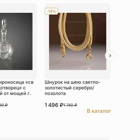
-14%
Хит
-14
ироносица «св
Шнурок на шею светло-
Детский 
отворец» с
золотистый серебро/
распяти
 от мощей г.
позолота
серебро
1 496
₽
3 526
₽
999
₽
1 740
₽
В каталог