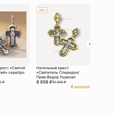
-14%
-14%
рест «Святой
Нательный крест
Нательны
кий» серебро
«Святитель Спиридон/
Нерукот
Прав.Федор Ушаков»
серебро
8 858
₽
7 190
₽
85
₽
10 300
₽
8
В каталог