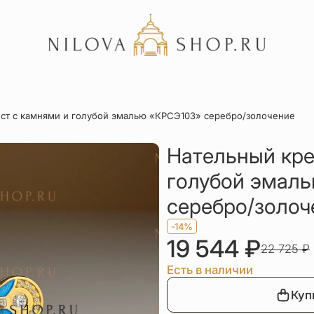
Акции
ст с камнями и голубой эмалью «КРСЭ103» серебро/золочение
Отзывы
Статьи
Нательный кре
голубой эмал
серебро/золоч
-14%
19 544
₽
22 725
₽
Есть в наличии
Куп