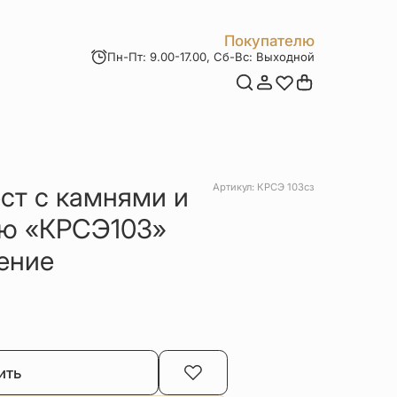
Покупателю
Пн-Пт: 9.00-17.00, Сб-Вс: Выходной
Мои заказы
Доставка и оплата
Возврат товара
Статьи
Контакты
Отзывы
Акции
ст с камнями и
Артикул: КРСЭ 103сз
ью «КРСЭ103»
ение
ить