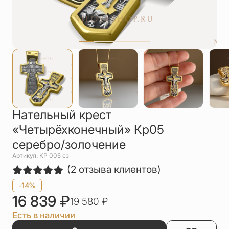
Упаковка
Цепи
Чётки
Шнурки на
шею
Другое
Нательный крест
«Четырёхконечный» Кр05
серебро/золочение
Артикул: КР 005 сз
(
2
отзыва клиентов)
Рейтинг
2
-14%
5.00
из 5
16 839
₽
19 580
₽
на основе
опроса
Есть в наличии
пользователей