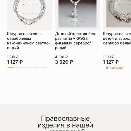
Оставить отзыв
Шнурок на шею с
Детский крестик без
Шнурок на ше
Подтверждаю свое согласие с
серебряным
распятия «КРЭ23
детей и взрос
политикой конфиденциальности
и даю
наконечником светло-
фимиам» серебро/
серебро белы
согласие на обработку персональных
серый
родий
данных
Пока нет отзывов. Будьте первым!
1 310
₽
4 100
₽
1 310
₽
1 127
₽
3 526
₽
1 127
₽
В каталог
Православные
изделия в нашей