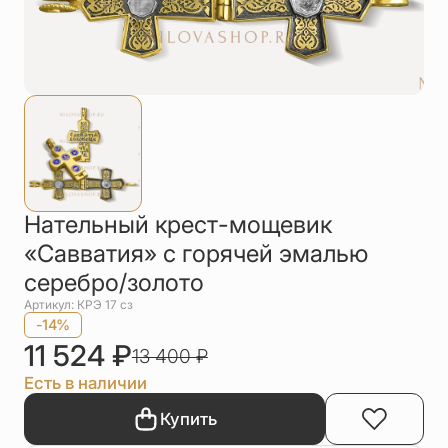
Упаковка
Цепи
Чётки
Шнурки на
шею
Другое
Нательный крест-мощевик
«Савватия» с горячей эмалью
серебро/золото
Артикул: КРЭ 17 сз
-14%
11 524
₽
13 400
₽
Есть в наличии
Купить