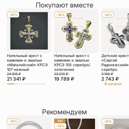
На лопастях креста имеются надписи: слева «IC» —
Покупают вместе
Оставить отзыв
Иисус, справа «ХС» — Христос, вверху «ЦРЬСЛВЫ» —
Имя
*
царь славы, внизу «НIКА» — что значит победа.
-14%
-14%
-14%
На обороте надпись: «Крест преподобного Савватия
Телефон
*
соловецкого чудотворца»
Отзыв
*
Нательный крест с
Нательный крест с
Детский крест
камнями и эмалью
камнями и эмалью
«Сергий
«Мальтийский» КРСЭ
КРСЭ 105 серебро/
Радонежский»
107 нежный
золочение
серебро
24 815
₽
23 010
₽
3 190
₽
21 341
₽
19 789
₽
2 743
₽
Прикрепить фото
В каталог
До 5 фото, JPG/PNG/WEBP, не более 5 МБ каждое
Рекомендуем
Хит
-14%
-14%
-14%