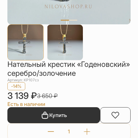
Упаковка
Цепи
Чётки
Шнурки на
шею
Другое
Нательный крестик «Годеновский»
серебро/золочение
Артикул: КР107сз
-14%
3 139
₽
3 650
₽
Есть в наличии
Купить
Количество