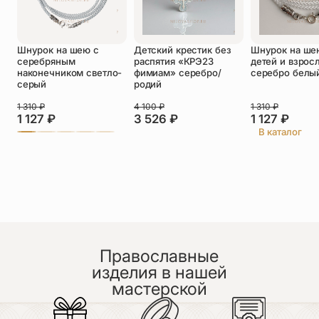
Оставить отзыв
Шнурок на шею с
Детский крестик без
Шнурок на ше
Подтверждаю свое согласие с
серебряным
распятия «КРЭ23
детей и взрос
политикой конфиденциальности
и даю
наконечником светло-
фимиам» серебро/
серебро белы
согласие на обработку персональных
серый
родий
данных
Пока нет отзывов. Будьте первым!
1 310
₽
4 100
₽
1 310
₽
1 127
₽
3 526
₽
1 127
₽
В каталог
Православные
изделия в нашей
мастерской