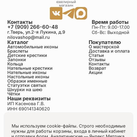
Контакты
Время работы
+7 (909) 266-60-48
Пн-Пт: 9.00-17.00
г.Тверь, ул.2-я Лукина, д.9
Сб-Вс: Выходной
nilovashop@mail.ru
Каталог
Покупателю
Автомобильные иконы
О мастерской
Браслеты
Доставка и оплата
Детские крестики
Статьи
Запонки
Отзывы
Кольца
Контакты
Нательные крестики
Возврат
Нательные иконы
Акции
Настольные иконы
Образки именные
Статуэтки святых
Шнурки на шею
Чётки
Наши реквизиты
ИП Касенова Г.В.
ИНН 690141340620
ОГРНИП 318695200011351
Политика конфиденциальности
Пользовательское соглашение
Мы используем cookie-файлы. Строго необходимые
Публичная оферта
нужны для работы корзины, входа в личный кабинет
Согласие на обработку персональных данных
и отправки форм.
Аналитические — Яндекс.Метрика,